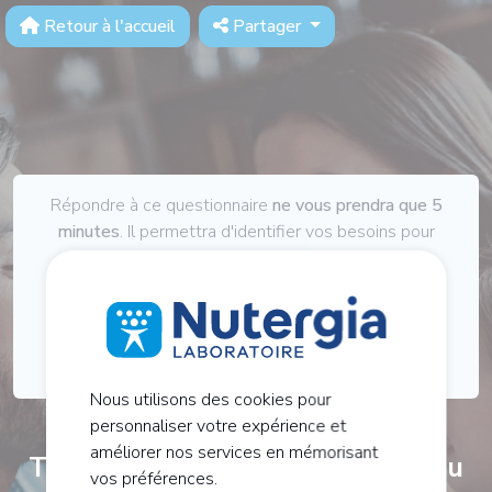
Retour à l'accueil
Partager
Répondre à ce questionnaire
ne vous prendra que 5
minutes
. Il permettra d'identifier vos besoins pour
vous apporter :
Des conseils spécifiques
Une prise en charge globale
Nous utilisons des cookies pour
personnaliser votre expérience et
améliorer nos services en mémorisant
Tout d'abord, parlez-nous un peu
vos préférences.