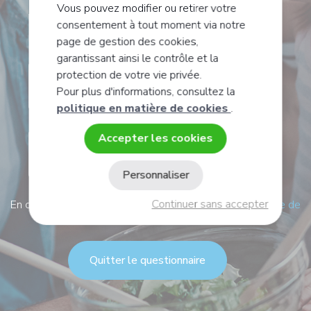
de vous, êtes-vous ?
Vous pouvez modifier ou retirer votre
consentement à tout moment via notre
page de gestion des cookies,
garantissant ainsi le contrôle et la
protection de votre vie privée.
Un homme
Pour plus d'informations, consultez la
politique en matière de cookies
.
Accepter les cookies
Une femme
Personnaliser
Continuer sans accepter
En continuant, je confirme avoir lu et j'accepte
la politique de
confidentialité
Quitter le questionnaire