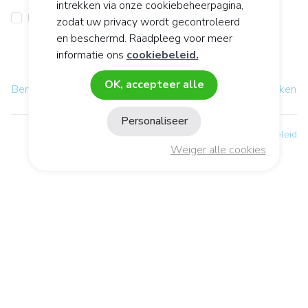
intrekken via onze cookiebeheerpagina,
Mij herinneren
zodat uw privacy wordt gecontroleerd
en beschermd. Raadpleeg voor meer
Inloggen
informatie ons
cookiebeleid.
OK, accepteer alle
Bent u uw wachtwoord vergeten ?
-
Een account aanmaken
Personaliseer
Gegevensbeschermingsbeleid
Weiger alle cookies