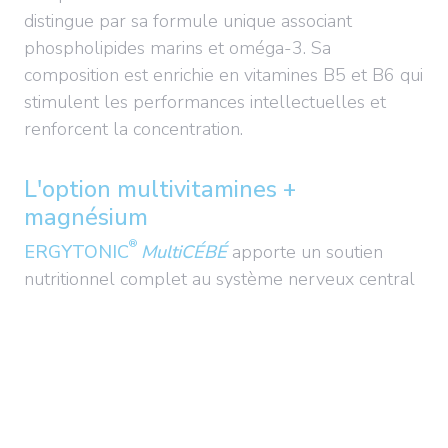
distingue par sa formule unique associant
phospholipides marins et oméga-3. Sa
composition est enrichie en vitamines B5 et B6 qui
stimulent les performances intellectuelles et
renforcent la concentration.
L'option multivitamines +
magnésium
®
ERGYTONIC
MultiCÉBÉ
apporte un soutien
nutritionnel complet au système nerveux central
grâce à sa combinaison de vitamines B et de
l'oligoélément magnésium. Cette synergie
favorise une meilleure transmission des messages
nerveux et soutient l'équilibre mental durant les
périodes d'examens ou de stress professionnel.
L'association de vitamine C et de magnésium