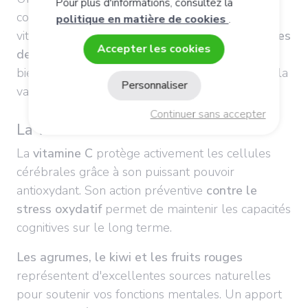
Pour plus d'informations, consultez la
consommation régulière d'aliments riches en
politique en matière de cookies
.
vitamine A
améliore les
performances mnésiques
Accepter les cookies
2
de 15%
chez les adultes
. Pour maximiser ses
bienfaits, privilégiez les légumes crus ou cuits à la
Personnaliser
vapeur douce.
Continuer sans accepter
La vitamine C
La
vitamine C
protège activement les cellules
cérébrales grâce à son puissant pouvoir
antioxydant. Son action préventive
contre le
stress oxydatif
permet de maintenir les capacités
cognitives sur le long terme.
Les agrumes, le kiwi et les fruits rouges
représentent d'excellentes sources naturelles
pour soutenir vos fonctions mentales. Un apport