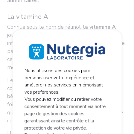
alimentaires.
La vitamine A
Connue sous le nom de rétinol,
la vitamine A
joue un rôle majeur dans la transmission des
influx nerveux entre les neurones. Cette vitamine
participe activement à la création des synapses,
ces points de connexion essentiels pour la
mémorisation des informations.
Nous utilisons des cookies pour
personnaliser votre expérience et
Les carottes, patates douces et épinards
améliorer nos services en mémorisant
constituent des
sources naturelles riches en
vos préférences.
bêta-carotène,
précurseur de la vitamine A. Le
Vous pouvez modifier ou retirer votre
foie, les œufs et les produits laitiers apportent
consentement à tout moment via notre
quant à eux la forme directement assimilable de
page de gestion des cookies,
cette vitamine.
garantissant ainsi le contrôle et la
protection de votre vie privée.
Une étude récente a démontré qu'une