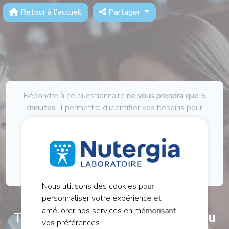
Retour à l'accueil
Partager
Répondre à ce questionnaire
ne vous prendra que 5
minutes
. Il permettra d'identifier vos besoins pour
vous apporter :
Des conseils spécifiques
Une prise en charge globale
Nous utilisons des cookies pour
personnaliser votre expérience et
améliorer nos services en mémorisant
Tout d'abord, parlez-nous un peu
vos préférences.