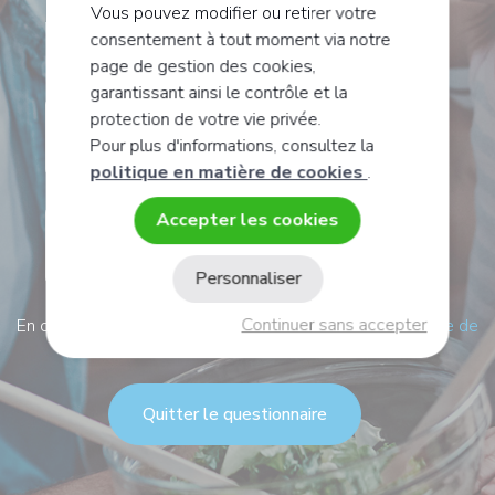
de vous, êtes-vous ?
Vous pouvez modifier ou retirer votre
consentement à tout moment via notre
page de gestion des cookies,
garantissant ainsi le contrôle et la
protection de votre vie privée.
Un homme
Pour plus d'informations, consultez la
politique en matière de cookies
.
Accepter les cookies
Une femme
Personnaliser
Continuer sans accepter
En continuant, je confirme avoir lu et j'accepte
la politique de
confidentialité
Quitter le questionnaire