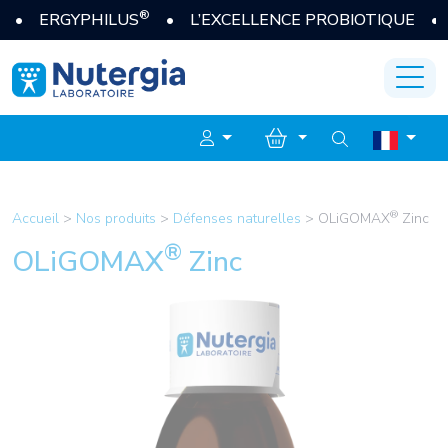
®
ERGYPHILUS
• L’EXCELLENCE PROBIOTIQUE • JE 
®
Accueil
>
Nos produits
>
Défenses naturelles
>
OLiGOMAX
Zinc
®
OLiGOMAX
Zinc