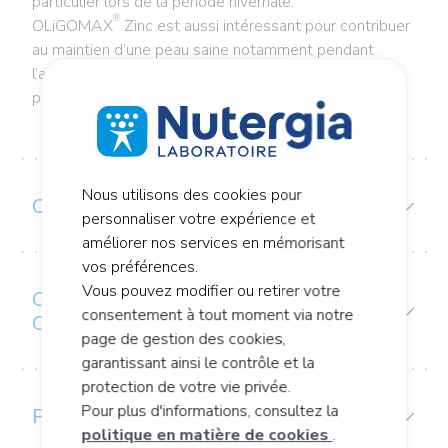
particulier lors de la période hivernale.
®
OLiGOMAX
Zinc est aussi intéressant pour contribuer
au maintien d’une peau saine notamment pendant
l’adolescence ou en cas d’exposition chronique à des
polluants, métaux lourds ou tabac.
Nous utilisons des cookies pour
COMPOSITION
personnaliser votre expérience et
améliorer nos services en mémorisant
vos préférences.
Vous pouvez modifier ou retirer votre
CONSEIL D’UTILISATION /
consentement à tout moment via notre
CONSERVATION
page de gestion des cookies,
garantissant ainsi le contrôle et la
protection de votre vie privée.
Pour plus d'informations, consultez la
PRÉCAUTIONS D’EMPLOI
politique en matière de cookies
.