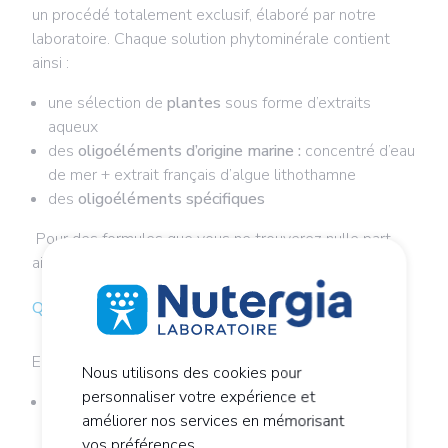
un procédé totalement exclusif, élaboré par notre
laboratoire. Chaque solution phytominérale contient
ainsi :
une sélection de
plantes
sous forme d’extraits
aqueux
des
oligoéléments d’origine marine :
concentré d’eau
de mer + extrait français d’algue lithothamne
des
oligoéléments spécifiques
Pour des formules que vous ne trouverez nulle part
ailleurs !
Quand est-il conseillé ?
ERGYDRAINE pourra être conseillé :
Nous utilisons des cookies pour
personnaliser votre expérience et
en cure de printemps (et au moment des
améliorer nos services en mémorisant
changements de saisons)
vos préférences.