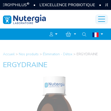
®
GYPHILUS
• L’EXCELLENCE PROBIOTIQUE • JE DÉC
Accueil
>
Nos produits
>
Élimination - Détox
>
ERGYDRAINE
ERGYDRAINE