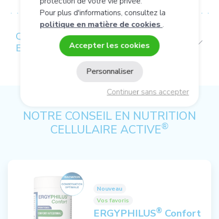
protection de votre vie privée.
Pour plus d'informations, consultez la
politique en matière de cookies
.
QUALITÉS ET CARACTÉRISTIQUES
Accepter les cookies
ENVIRONNEMENTALES DU PRODUIT
Personnaliser
Continuer sans accepter
NOTRE CONSEIL EN NUTRITION
®
CELLULAIRE ACTIVE
Nouveau
Vos favoris
®
ERGYPHILUS
Confort