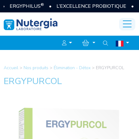
®
 ERGYPHILUS
• L’EXCELLENCE PROBIOTIQUE • JE 
Accueil
>
Nos produits
>
Élimination - Détox
>
ERGYPURCOL
ERGYPURCOL