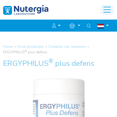
Home
>
Onze producten
>
Complex van stammen
>
®
ERGYPHILUS
plus defens
®
ERGYPHILUS
plus defens