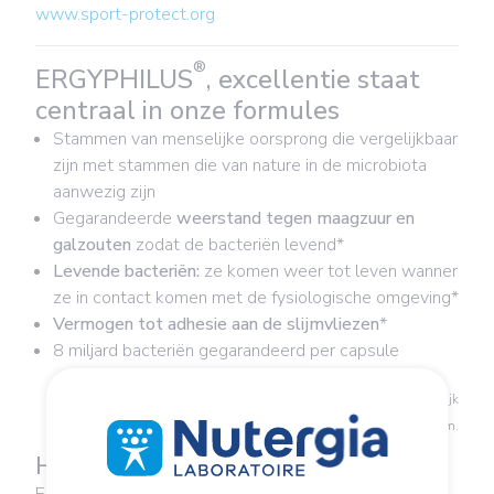
www.sport-protect.org
®
ERGYPHILUS
, excellentie staat
centraal in onze formules
Stammen van menselijke oorsprong die vergelijkbaar
zijn met stammen die van nature in de microbiota
aanwezig zijn
Gegarandeerde
weerstand tegen maagzuur en
galzouten
zodat de bacteriën levend*
Levende bacteriën:
ze komen weer tot leven wanner
ze in contact komen met de fysiologische omgeving*
Vermogen tot adhesie aan de slijmvliezen
*
8 miljard bacteriën gegarandeerd per capsule
*
In-vitro
tests op afgewerkte producten door een onafhankelijk
laboratorium.
Het voordeel van deze formule
®