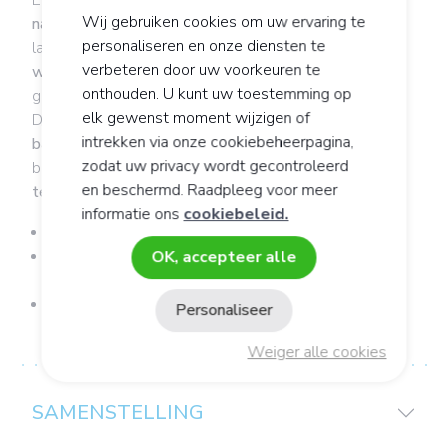
ERGYPHILUS
plus defens onderscheidt zich door de
Wij gebruiken cookies om uw ervaring te
nauwkeurige selectie
van levende stammen
personaliseren en onze diensten te
lactobacillen en bifidobacteriën, die allemaal
verbeteren door uw voorkeuren te
wetenschappelijk gedocumenteerd zijn
en werden
onthouden. U kunt uw toestemming op
gekozen omwille van hun
menselijke oorsprong.
elk gewenst moment wijzigen of
Dankzij onze expertise kunnen we garanderen dat
de
intrekken via onze cookiebeheerpagina,
bacteriën overleven
totdat ze het
doelslijmvlies
zodat uw privacy wordt gecontroleerd
bereiken, waaraan ze zich
hechten om hun werking uit
en beschermd. Raadpleeg voor meer
te oefenen.
informatie ons
cookiebeleid.
Geproduceerd in Frankrijk
Synergie geïnspireerd op de Actieve Cellulaire
OK, accepteer alle
Voeding
Stammen van menselijke oorsprong
Personaliseer
Weiger alle cookies
SAMENSTELLING