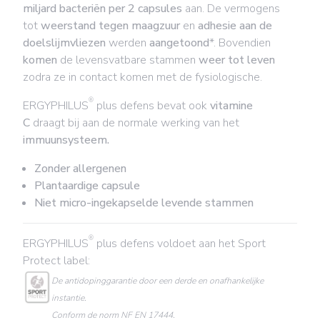
miljard bacteriën
per 2 capsules
aan. De vermogens
tot
weerstand tegen maagzuur
en
adhesie aan de
doelslijmvliezen
werden
aangetoond
*. Bovendien
komen
de levensvatbare stammen
weer tot leven
zodra ze in contact komen met de fysiologische.
®
ERGYPHILUS
plus defens bevat ook
vitamine
C
draagt bij aan de normale werking van het
immuunsysteem.
Zonder allergenen
Plantaardige capsule
Niet micro-ingekapselde levende stammen
®
ERGYPHILUS
plus defens voldoet aan het Sport
Protect label:
De antidopinggarantie door een derde en onafhankelijke
instantie.
Conform de norm NF EN 17444.