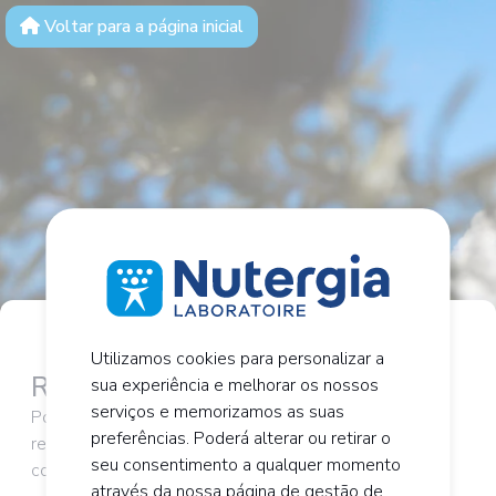
Voltar para a página inicial
Utilizamos cookies para personalizar a
Redefinir Palavra-passe
sua experiência e melhorar os nossos
serviços e memorizamos as suas
Por favor introduza o seu endereço electrónico para
preferências. Poderá alterar ou retirar o
receber o seu link de reinicialização na sua caixa de
seu consentimento a qualquer momento
correio.
através da nossa página de gestão de