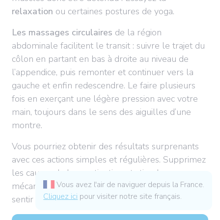
relaxation
ou certaines postures de yoga.
Les massages circulaires
de la région
abdominale facilitent le transit : suivre le trajet du
côlon en partant en bas à droite au niveau de
l’appendice, puis remonter et continuer vers la
gauche et enfin redescendre. Le faire plusieurs
fois en exerçant une légère pression avec votre
main, toujours dans le sens des aiguilles d’une
montre.
Vous pourriez obtenir des résultats surprenants
avec ces actions simples et régulières. Supprimez
les causes de la constipation et stimuler
Vous avez l'air de naviguer depuis la France.
mécaniquement le système digestif pour vous
Cliquez ici
pour visiter notre site français.
sentir plus légers !