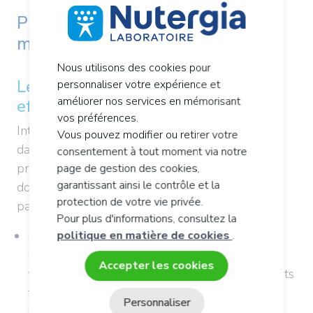
Problèmes de constipation : quoi
manger ?
Nous utilisons des cookies pour
Les aliments, des "remèdes" sans
personnaliser votre expérience et
améliorer nos services en mémorisant
effet secondaire !
vos préférences.
Introduisez majoritairement des aliments frais
Vous pouvez modifier ou retirer votre
dans votre alimentation au quotidien de façon
consentement à tout moment via notre
progressive afin d’éviter les ballonnements et
page de gestion des cookies,
garantissant ainsi le contrôle et la
douleurs abdominales liés à leur fermentation
protection de votre vie privée.
par le
microbiote
:
Pour plus d'informations, consultez la
politique en matière de cookies
.
Mangez au moins 5 portions de fruits et
légumes par jour, en favorisant les légumes
Accepter les cookies
verts (épinards, cresson, bettes, etc.) et les fruits
frais, ces aliments sont riches en fibres (ex. 3
Personnaliser
légumes et 2 fruits ou vice versa),