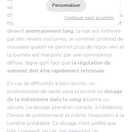
Personnaliser
sommeil
est infinie, tout autant que les causes
d'une production déréglée de la mélatonine... Les
Continuer sans accepter
horloges s'affolent, le
temps d'endormissement
devient
anormalement long,
la nuit est rythmée
par des réveils nocturnes, le sommeil profond de
mauvaise qualité ne permet plus de repos réel et
la journée est marquée par une somnolence
diffuse. Signe qu'il faut que
l
a régulation du
sommeil doit être rapidement retrouvée.
En cas de difficultés à bien dormir, un
professionnel de santé peut prescrire un
dosage
de la mélatonine dans le sang
(plasma ou
sérum). Le dosage prend en compte, à l'évidence,
l'heure de prélèvement et même l'exposition à la
lumière préalable. Ce dosage n'est justifié que
très rarement, en cas, par exemple, de