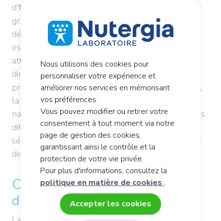
d'
hormone du sommeil
. Sa synthèse s'effectue
grâce à la sérotonine, un neurotransmetteur
dérivé du tryptophane,
l'un des 9 acides aminés
essentiels, issu de l'alimentation. La sécrétion
atteint son pic entre 2 et 4 heures du matin et
Nous utilisons des cookies pour
diminue durant la seconde moitié de la nuit. Aux
personnaliser votre expérience et
premières heures du matin, quand l'aube pointe,
améliorer nos services en mémorisant
vos préférences.
la
sécrétion de l'hormone du sommeil baisse
Vous pouvez modifier ou retirer votre
naturellement, tandis que les taux des hormones
consentement à tout moment via notre
dites de la veille augmentent dont celui de la
page de gestion des cookies,
sérotonine. C'est pourquoi leurs taux ne cessent
garantissant ainsi le contrôle et la
de varier tout au long de la journée.
protection de votre vie privée.
Pour plus d'informations, consultez la
Comment repérer un manque
politique en matière de cookies
.
de mélatonine naturelle ?
Accepter les cookies
La liste des facteurs affectant la
qualité du