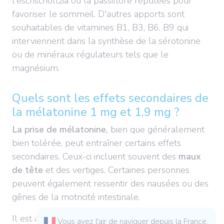
l'eschscholtzia ou la passiflore réputées pour
favoriser le sommeil. D'autres apports sont
souhaitables de vitamines B1, B3, B6, B9 qui
interviennent dans la synthèse de la sérotonine
ou de minéraux régulateurs tels que le
magnésium.
Quels sont les effets secondaires de
la mélatonine 1 mg et 1,9 mg ?
La prise de mélatonine,
bien que généralement
bien tolérée, peut entraîner certains effets
secondaires. Ceux-ci incluent souvent des
maux
de tête
et des vertiges. Certaines personnes
peuvent également ressentir des nausées ou des
gênes de la motricité intestinale.
Il est aussi possible de constater une
somnolence
Vous avez l'air de naviguer depuis la France.