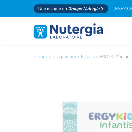
ESPACE
Une marque du
Groupe Nutergia
®
Accueil
>
Nos produits
>
Enfants
>
ERGYKiD
infanti