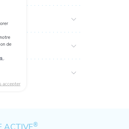
orer
notre
ion de
es
.
s accepter
®
E ACTIVE