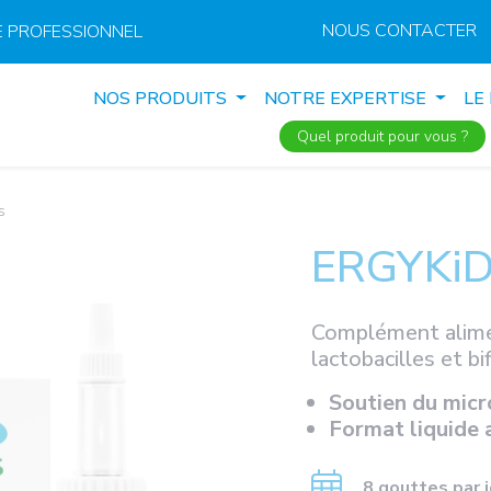
NOUS CONTACTER
 PROFESSIONNEL
NOS PRODUITS
NOTRE EXPERTISE
LE
Quel produit pour vous ?
s
ERGYKi
Complément alime
lactobacilles et bi
Soutien du micr
Format liquide 
8 gouttes par 