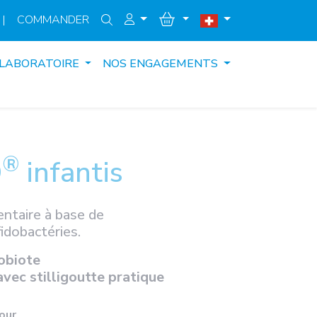
|
COMMANDER
 LABORATOIRE
NOS ENGAGEMENTS
®
D
infantis
ntaire à base de
fidobactéries.
obiote
avec stilligoutte pratique
jour