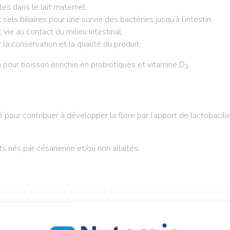
s dans le lait maternel.
 sels biliaires pour une survie des bactéries jusqu’à l’intestin.
 vie au contact du milieu intestinal.
 la conservation et la qualité du produit.
 pour boisson enrichie en probiotiques et vitamine D
.
3
lé pour contribuer à développer la flore par l’apport de lactobacil
 nés par césarienne et/ou non allaités.