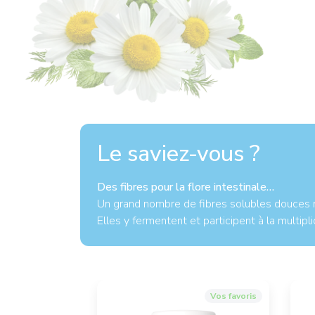
Le saviez-vous ?
Des fibres pour la flore intestinale…
Un grand nombre de fibres solubles douces no
Elles y fermentent et participent à la multipli
Vos favoris