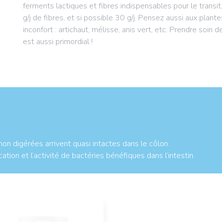
ferments lactiques et fibres indispensables pour le tra
g/j de fibres, et si possible 30 g/j. Pensez aussi aux plant
inconfort : artichaut, mélisse, anis vert, etc. Prendre soin 
est aussi primordial !
n digérées arrivent quasi intactes dans le côlon.
cation et l’activité de bactéries bénéfiques dans l’intestin.