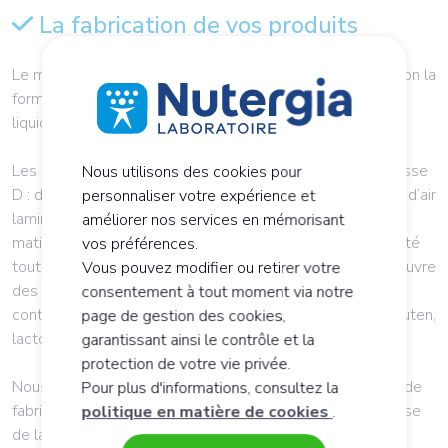
La fabrication de vos produits
Le mode de traitement des matières premières varie selon la
forme galénique du produit final : poudres, gélules ou
liquides.
Les produits sont fabriqués dans des salles blanches classe
Nous utilisons des cookies pour
D : dans ces zones, l’atmosphère est contrôlée sous flux d’air
personnaliser votre expérience et
laminaire garantissant la non-contamination croisée des
améliorer nos services en mémorisant
matières premières. Nous effectuons des contrôles qualité
vos préférences.
tout au long des chaînes de production, et mettons en œuvre
Vous pouvez modifier ou retirer votre
des protocoles de nettoyage validés pour supprimer les
consentement à tout moment via notre
contaminations croisées avec des allergènes tels que gluten,
page de gestion des cookies,
lactose, soja, etc.
garantissant ainsi le contrôle et la
protection de votre vie privée.
Nous détenons une expertise exclusive dans le process de
Pour plus d'informations, consultez la
fabrication du concentré d'oligoéléments et minéraux, base
politique en matière de cookies
.
de la formulation des OLiGOMAX et de tous les