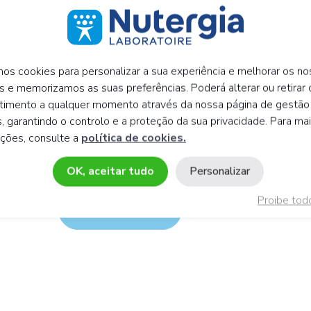
Antes de mais, fale-nos
mos cookies para personalizar a sua experiência e melhorar os n
s e memorizamos as suas preferências. Poderá alterar ou retirar 
timento a qualquer momento através da nossa página de gestão
Um homem.
Uma 
, garantindo o controlo e a proteção da sua privacidade. Para ma
ações, consulte a
política de cookies.
OK, aceitar tudo
Personalizar
O facto de continuar, confirma que li e aceito a
políti
Proibe tod
Deixar questões