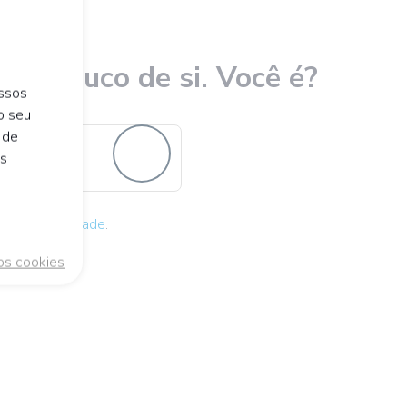
 um pouco de si. Você é?
ossos
o seu
 de
mulher.
is
ca de privacidade
.
os cookies