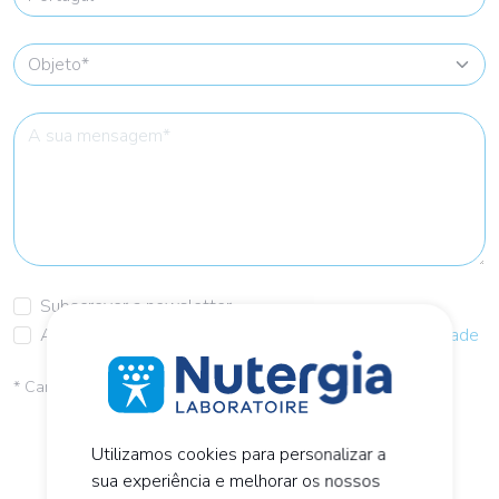
Subscrever a newsletter
Aceito os
termos e condições
e a
política de privacidade
* Campos de preenchimento obrigatório
Enviar
Utilizamos cookies para personalizar a
sua experiência e melhorar os nossos