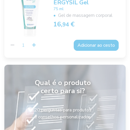
ERGYSIL Gel
75 ml
Gel de massagem corporal
16,
€
94
Adicionar ao cesto
Qual é o produto
certo para si?
20 perguntas para produtos
e conselhos personalizados