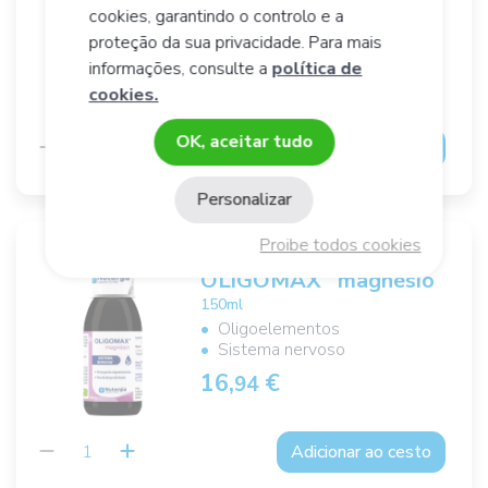
150ml
cookies, garantindo o controlo e a
Oligoelementos
proteção da sua privacidade. Para mais
Tiróide
informações, consulte a
política de
16,
€
94
cookies.
OK, aceitar tudo
Adicionar ao cesto
Personalizar
Proibe todos cookies
®
OLiGOMAX
magnésio
150ml
Oligoelementos
Sistema nervoso
16,
€
94
Adicionar ao cesto