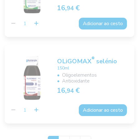
16,
€
94
Adicionar ao cesto
®
OLiGOMAX
selénio
150ml
Oligoelementos
Antioxidante
16,
€
94
Adicionar ao cesto