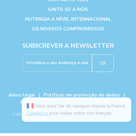
JUNTE-SE A NÓS
NUTERGIA A NÍVEL INTERNACIONAL
OS NOSSOS COMPROMISSOS
SUBSCREVER A NEWSLETTER
OK
Aviso legal
|
Políticas de protecção de dados
|
Cookies
|
TCG
|
Livro de reclamações
Vous avez l'air de naviguer depuis la France.
Cliquez ici
pour visiter notre site français.
Copyright NUTERGIA 2026, todos os direitos reservados. -
Mapa do site