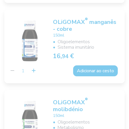
®
OLiGOMAX
manganês
- cobre
150ml
Oligoelementos
Sistema imunitário
16,
€
94
Adicionar ao cesto
®
OLiGOMAX
molibdénio
150ml
Oligoelementos
Metabolismo