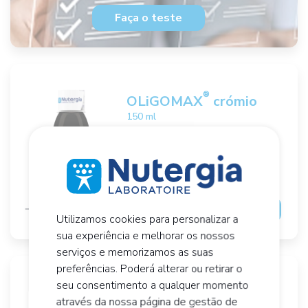
Faça o teste
®
OLiGOMAX
crómio
150 ml
Oligoelementos
Glicemia
16,
€
94
Adicionar ao cesto
Utilizamos cookies para personalizar a
sua experiência e melhorar os nossos
serviços e memorizamos as suas
preferências. Poderá alterar ou retirar o
seu consentimento a qualquer momento
®
OLiGOMAX
iodo
através da nossa página de gestão de