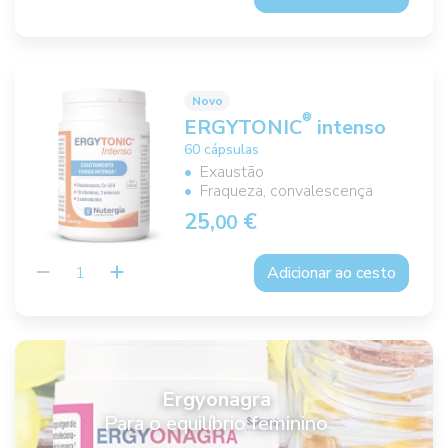
Novo
®
ERGYTONIC
intenso
60 cápsulas
Exaustão
Fraqueza, convalescença
25,
€
00
Adicionar ao cesto
Ergyonagra
Para o equilíbrio feminino