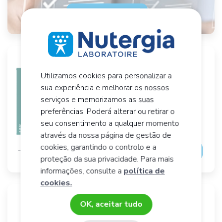
Faça o teste
Utilizamos cookies para personalizar a
ERGYCARTIL forte
sua experiência e melhorar os nossos
30 Saquetas
serviços e memorizamos as suas
Articulações
preferências. Poderá alterar ou retirar o
38,
€
49
seu consentimento a qualquer momento
através da nossa página de gestão de
cookies, garantindo o controlo e a
Adicionar ao cesto
proteção da sua privacidade. Para mais
informações, consulte a
política de
cookies.
OK, aceitar tudo
ERGYCOX