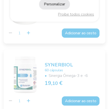
30 comprimidos
Personalizar
Sinergia de princípios activos
Proibe todos cookies
18,
€
55
Adicionar ao cesto
SYNERBIOL
60 cápsulas
Sinergia Ómega-3 e -6
19,
€
10
Adicionar ao cesto