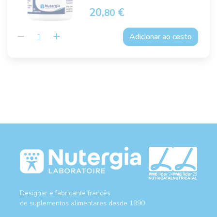
20,
€
80
Adicionar ao cesto
Designer e fabricante francês
de suplementos alimentares desde 1990