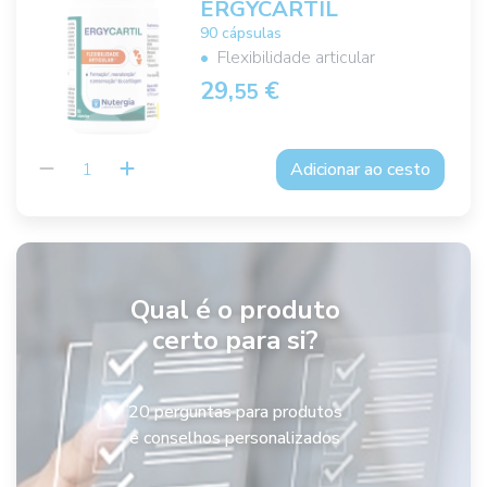
ERGYCARTIL
90 cápsulas
Flexibilidade articular
29,
€
55
Adicionar ao cesto
Qual é o produto
certo para si?
20 perguntas para produtos
e conselhos personalizados