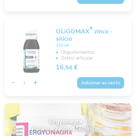
®
OLiGOMAX
zinco -
silício
150 ml
Oligoelementos
Osteo-articular
16,
€
94
Adicionar ao cesto
Ergyonagra
Para o equilíbrio feminino