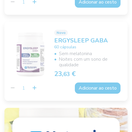
Adicionar ao cesto
Novo
ERGYSLEEP GABA
60 cápsulas
Sem melatonina
Noites com um sono de
qualidade
23,
€
63
Adicionar ao cesto
Ergyonagra