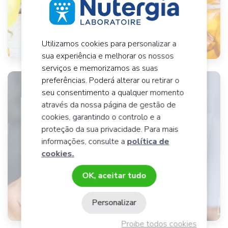
Para o equilíbrio feminino
Saber mais
Utilizamos cookies para personalizar a
sua experiência e melhorar os nossos
serviços e memorizamos as suas
preferências. Poderá alterar ou retirar o
seu consentimento a qualquer momento
Qual é o produto
através da nossa página de gestão de
certo para si?
cookies, garantindo o controlo e a
proteção da sua privacidade. Para mais
informações, consulte a
política de
20 perguntas para produtos
cookies.
e conselhos personalizados
OK, aceitar tudo
Faça o teste
Personalizar
Proibe todos cookies