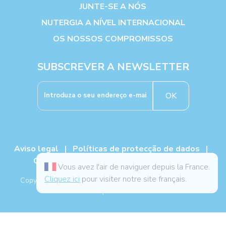
JUNTE-SE A NÓS
NUTERGIA A NÍVEL INTERNACIONAL
OS NOSSOS COMPROMISSOS
SUBSCREVER A NEWSLETTER
OK
Aviso legal
|
Políticas de protecção de dados
|
Cookies
|
TCG
|
Livro de reclamações
Vous avez l'air de naviguer depuis la France.
Cliquez ici
pour visiter notre site français.
Copyright NUTERGIA 2026, todos os direitos reservados. -
Mapa do site