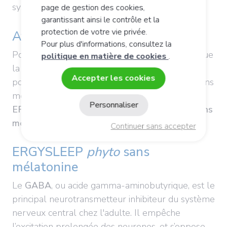
système nerveux.
page de gestion des cookies,
garantissant ainsi le contrôle et la
protection de votre vie privée.
Avec ou sans mélatonine ?
Pour plus d'informations, consultez la
Pour des
raisons de santé,
de choix ou parce que
politique en matière de cookies
.
la mélatonine est inefficace dans votre cas, vous
Accepter les cookies
pouvez préférer un complément alimentaire sans
mélatonine. C'est pourquoi la gamme
Personnaliser
ERGYSLEEP
propose des
formules avec ou sans
mélatonine.
Continuer sans accepter
ERGYSLEEP
phyto
sans
mélatonine
Le
GABA
, ou acide gamma-aminobutyrique, est le
principal neurotransmetteur inhibiteur du système
nerveux central chez l'adulte. Il empêche
l’excitation prolongée des neurones, et s’oppose