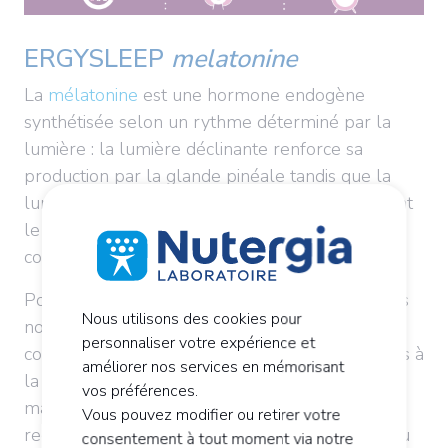
ERGYSLEEP
melatonine
La
mélatonine
est une hormone endogène
synthétisée selon un rythme déterminé par la
lumière : la lumière déclinante renforce sa
production par la glande pinéale tandis que la
lumière du jour l'inhibe. Elle est donc l'ingrédient
le plus connu et le plus réputé dans les
compléments alimentaires.
Pour aider à l'endormissement, éviter les réveils
Nous utilisons des cookies pour
nocturnes et favoriser l'état de détente avant le
personnaliser votre expérience et
coucher, passiflore et eschscholtzia sont associés à
améliorer nos services en mémorisant
la mélatonine. La formule est enrichie de
vos préférences.
magnésium et 4 vitamines du groupe B
Vous pouvez modifier ou retirer votre
reconnues pour leur contribution à l'équilibre du
consentement à tout moment via notre