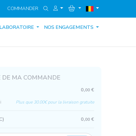
COMMANDER
 LABORATOIRE
NOS ENGAGEMENTS
 DE MA COMMANDE
0,
€
00
i
Plus que 30.00€ pour la livraison gratuite
C)
0,
€
00