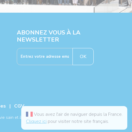
ABONNEZ VOUS À LA
NEWSLETTER
OK
ies
|
CGV
Vous avez l'air de naviguer depuis la France.
ie sain et à un traitement médical.
Cliquez ici
pour visiter notre site français.