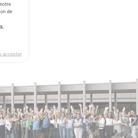
notre
ion de
es
.
s accepter