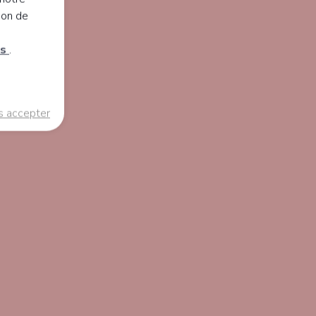
ion de
es
.
s accepter