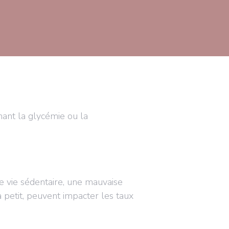
ant la glycémie ou la
e vie sédentaire, une mauvaise
à petit, peuvent impacter les taux