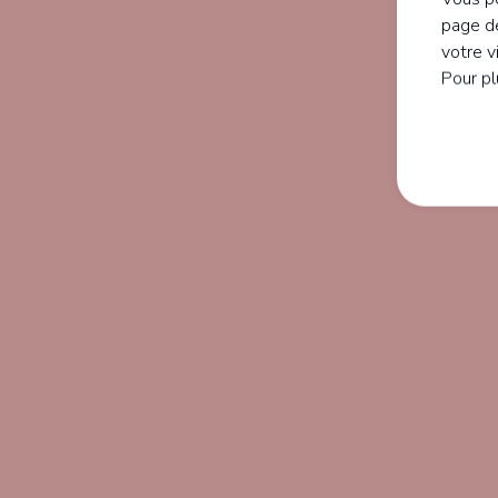
page de
votre v
Pour pl