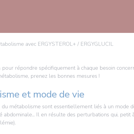
métabolisme avec ERGYSTEROL+ / ERGYGLUCIL
 pour répondre spécifiquement à chaque besoin concern
 métabolisme, prenez les bonnes mesures !
lisme et mode de vie
re du métabolisme sont essentiellement liés à un mode d
 abdominale... Il en résulte des perturbations qui, petit 
lémie).