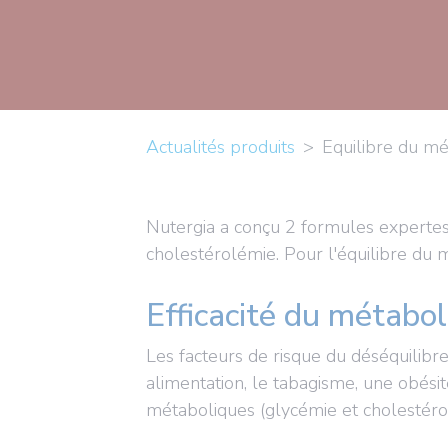
Actualités produits
Equilibre du 
Nutergia a conçu 2 formules expertes
cholestérolémie. Pour l'équilibre du
Efficacité du métabo
Les facteurs de risque du déséquilib
alimentation, le tabagisme, une obésité
métaboliques (glycémie et cholestéro