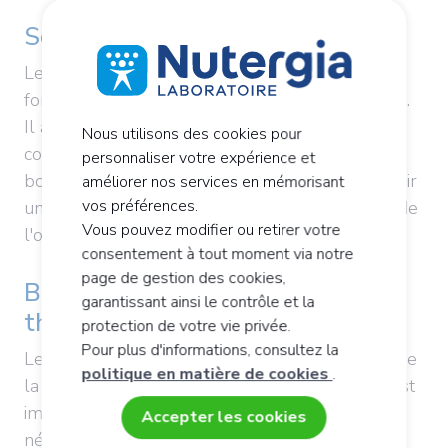
Soutien du système immunitaire
Le sélénium contribue au maintien du
fonctionnement normal du système immunitaire.
Il aide ainsi l'organisme à mieux se défendre
Nous utilisons des cookies pour
contre les agressions extérieures. Maintenir de
personnaliser votre expérience et
bons taux de sélénium permet donc de maintenir
améliorer nos services en mémorisant
vos préférences.
une bonne protection des défenses naturelles de
Vous pouvez modifier ou retirer votre
l'organisme.
consentement à tout moment via notre
page de gestion des cookies,
Bon fonctionnement de la
garantissant ainsi le contrôle et la
thyroïde
protection de votre vie privée.
Pour plus d'informations, consultez la
Le sélénium contribue au bon fonctionnement de
politique en matière de cookies
.
la glande thyroïde. En effet, cet oligoélément est
impliqué dans l'activité d'une enzyme déiodase
Accepter les cookies
nécessaire au métabolisme thyroïdien.