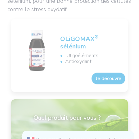
sélénium, pour une bonne protection des cellules
contre le stress oxydatif.
®
OLiGOMAX
sélénium
Oligoéléments
Antioxydant
Je découvre
Quel produit pour vous ?
20 questions pour des produits et conseils