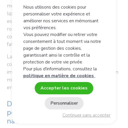
métaboliser les glucides, les protéines et les
Nous utilisons des cookies pour
lipides. Par exemple, la vitamine
B12
est
personnaliser votre expérience et
essentielle pour la formation des globules
améliorer nos services en mémorisant
vos préférences.
rouges, qui transportent l'oxygène dans tout le
Vous pouvez modifier ou retirer votre
corps, contribuant ainsi à réduire la sensation de
consentement à tout moment via notre
fatigue.
page de gestion des cookies,
garantissant ainsi le contrôle et la
La
vitamine C
est également un allié précieux
protection de votre vie privée.
contre la fatigue. Elle stimule le système
Pour plus d'informations, consultez la
immunitaire et aide le corps à absorber le fer, un
politique en matière de cookies
.
minéral indispensable. Un déficit en fer peut
entraîner une fatigue importante.
Accepter les cookies
Des compléments alimentaires
Personnaliser
pour renouer avec sa forme
Continuer sans accepter
naturelle