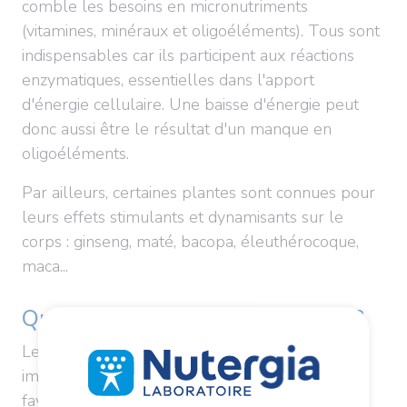
comble les besoins en micronutriments
(vitamines, minéraux et oligoéléments). Tous sont
indispensables car ils participent aux réactions
enzymatiques, essentielles dans l'apport
d'énergie cellulaire. Une baisse d'énergie peut
donc aussi être le résultat d'un manque en
oligoéléments.
Par ailleurs, certaines plantes sont connues pour
leurs effets stimulants et dynamisants sur le
corps : ginseng, maté, bacopa, éleuthérocoque,
maca...
Quelle vitamine est antifatigue ?
Le
groupe des vitamines B
est un levier
important de la lutte contre la fatigue. Elles
favorisent la production d'énergie en aidant à