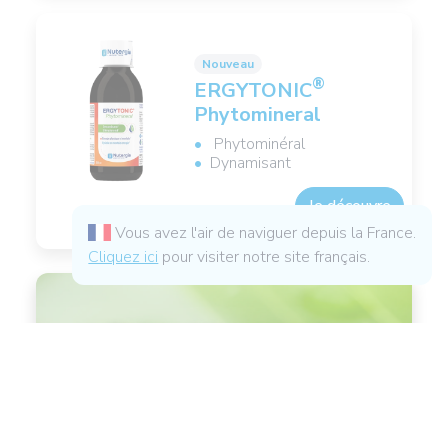
Nouveau
®
ERGYTONIC
Phytomineral
Phytominéral
Dynamisant
Je découvre
Vous avez l'air de naviguer depuis la France.
Cliquez ici
pour visiter notre site français.
Quel produit pour vous ?
20 questions pour des produits et conseils
personnalisés