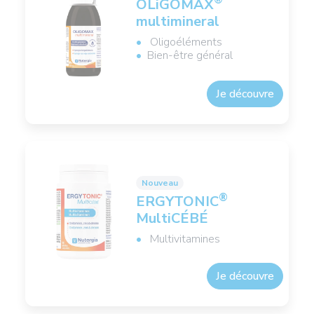
®
OLiGOMAX
multimineral
Oligoéléments
Bien-être général
Je découvre
Nouveau
®
ERGYTONIC
MultiCÉBÉ
Multivitamines
Je découvre