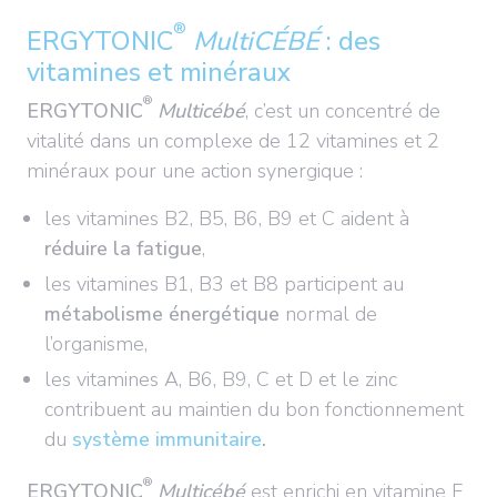
®
ERGYTONIC
MultiCÉBÉ
: des
vitamines et minéraux
®
ERGYTONIC
Multicébé
, c’est un concentré de
vitalité dans un complexe de 12 vitamines et 2
minéraux pour une action synergique :
les vitamines B2, B5, B6, B9 et C aident à
réduire la fatigue
,
les vitamines B1, B3 et B8 participent au
métabolisme énergétique
normal de
l’organisme,
les vitamines A, B6, B9, C et D et le zinc
contribuent au maintien du bon fonctionnement
du
système immunitaire
.
®
ERGYTONIC
Multicébé
est enrichi en vitamine E