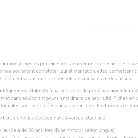
parations riches en protéines de lactosérum,
proposant des save
nnes souhaitant compléter leur alimentation, elles permettent d
s, éléments constitutifs essentiels des muscles et des tissus.
entifiquement élaborés
à partir d’isolat de protéines
non dénatur
nt et sans édulcorant pour un maximum de naturalité. Riches en p
 formules sont renforcées par la présence de
6 vitamines et 5 m
articulièrement adaptées dans diverses situations :
 (au-delà de 50 ans, lors d’une immobilisation longue)
tants (à partir de 50 ans, les muscles ont besoins de plus de pro