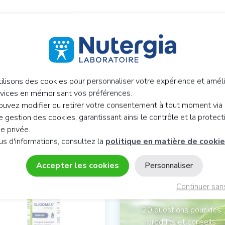
ilisons des cookies pour personnaliser votre expérience et améli
rvices en mémorisant vos préférences.
NSEIL EN NUTRITION CELLULAIR
uvez modifier ou retirer votre consentement à tout moment via 
 gestion des cookies, garantissant ainsi le contrôle et la protect
ie privée.
us d'informations, consultez la
politique en matière de cooki
Quel produit pour
Accepter les cookies
Personnaliser
vous ?
Continuer san
20 questions pour des
produits et conseils