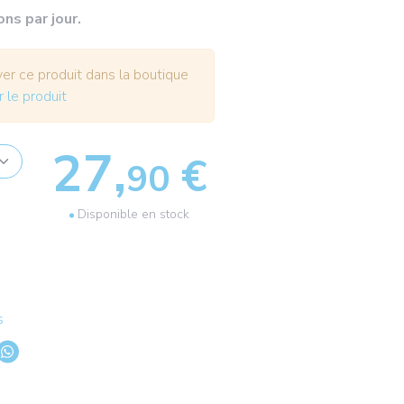
ons par jour.
r ce produit dans la boutique
r le produit
27,
€
90
Disponible en stock
s