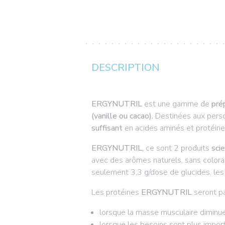
DESCRIPTION
ERGYNUTRIL
est une gamme de
pré
(vanille ou cacao).
Destinées aux perso
suffisant
en acides aminés et protéine
ERGYNUTRIL
, ce sont 2 produits
sci
avec des arômes naturels, sans colora
seulement 3,3 g/dose de glucides, les
Les protéines
ERGYNUTRIL
seront p
lorsque la masse musculaire diminue
lorsque les besoins sont plus impor