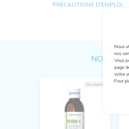
PRÉCAUTIONS D’EMPLOI
Nous ut
nos se
NOTRE CO
Vous po
page de
votre v
Pour pl
Vos favoris