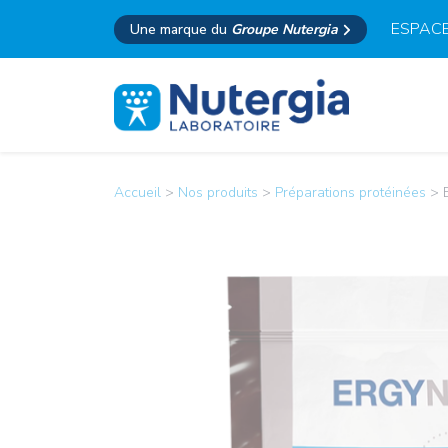
ESPACE
Une marque du
Groupe Nutergia
Accueil
>
Nos produits
>
Préparations protéinées
>