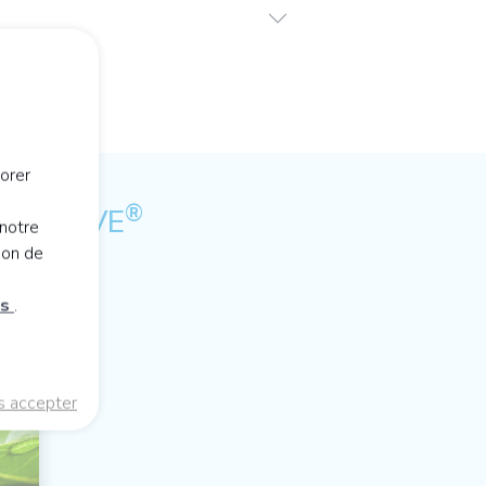
orer
®
E ACTIVE
notre
ion de
es
.
s accepter