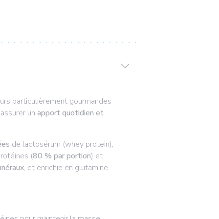
urs particulièrement gourmandes
’assurer un
apport quotidien et
ées
de lactosérum (whey protein),
rotéines (
80 % par portion
) et
inéraux
, et enrichie en glutamine.
téines pour maintenir la masse