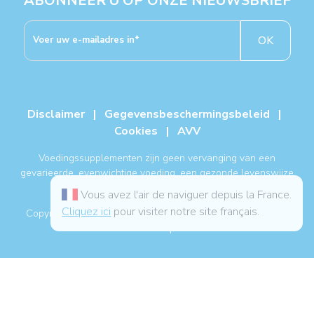
ABONNEER U OP ONZE NIEUWSBRIEF
OK
Disclaimer
|
Gegevensbeschermingsbeleid
|
Cookies
|
AVV
Voedingssupplementen zijn geen vervanging van een
gevarieerde, evenwichtige voeding, een gezonde levenswijze
en een medische behandeling.
Vous avez l'air de naviguer depuis la France.
Cliquez ici
pour visiter notre site français.
Copyright NUTERGIA® 2026, alle rechten voorbehouden. -
Sitemap