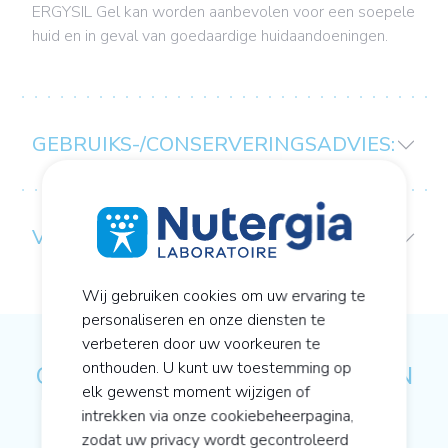
ERGYSIL Gel kan worden aanbevolen voor een soepele
huid en in geval van goedaardige huidaandoeningen.
GEBRUIKS-/CONSERVERINGSADVIES:
VOORZORGEN BIJ GEBRUIK
Wij gebruiken cookies om uw ervaring te
personaliseren en onze diensten te
verbeteren door uw voorkeuren te
onthouden. U kunt uw toestemming op
ONS ADVIES OP HET GEBIED VAN
elk gewenst moment wijzigen of
ACTIEVE CELLULAIRE VOEDING
intrekken via onze cookiebeheerpagina,
zodat uw privacy wordt gecontroleerd