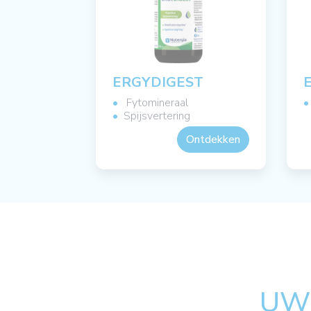
ERGYDIGEST
Fytomineraal
Spijsvertering
Ontdekken
UW