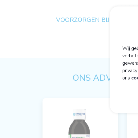
VOORZORGEN BIJ GEBRUI
Wij geb
verbet
gewens
privac
ONS ADVIES OP
ons
co