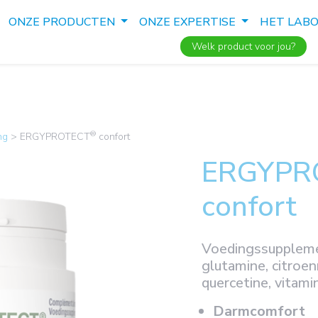
ONZE PRODUCTEN
ONZE EXPERTISE
HET LAB
Welk product voor jou?
®
ng
>
ERGYPROTECT
confort
ERGYPR
confort
Voedingssuppleme
glutamine, citroen
quercetine, vitam
Darmcomfort