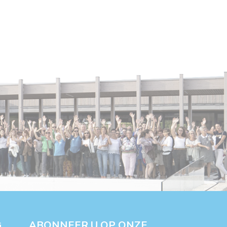
ABONNEER U OP ONZE
G