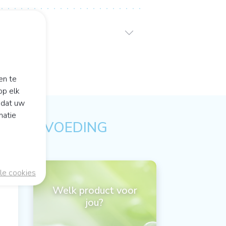
en te
op elk
odat uw
matie
ULAIRE VOEDING
le cookies
ten
Welk product voor
jou?