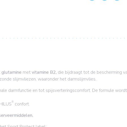
t
glutamine
met
vitamine B2,
die bijdraagt tot de bescherming va
onde slijmvliezen, waaronder het darmslijmvlies.
male darmfunctie en tot spijsverteringscomfort. De formule wor
®
PHILUS
confort.
serveermiddelen.
t Sport Protect label: