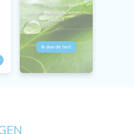
20 vragen voor een
gepersonaliseerde advies -
product
Ik doe de test
GEN