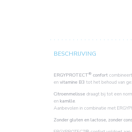
BESCHRIJVING
®
ERGYPROTECT
confort
combineer
en
vitamine B3
tot het behoud van gez
Citroenmelisse
draagt bij tot een nor
en
kamille
.
Aanbevolen in combinatie met ERGY
Zonder gluten en lactose, zonder con
ERGYPROTECT® confort voldoet aan he