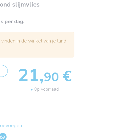
nd slijmvlies
es per dag.
 vinden in de winkel van je land
21,
€
90
Op voorraad
 toevoegen