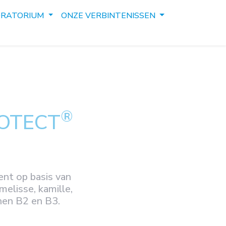
ORATORIUM
ONZE VERBINTENISSEN
®
OTECT
nt op basis van
melisse, kamille,
inen B2 en B3.