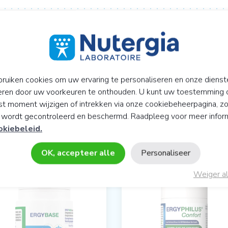
K
ruiken cookies om uw ervaring te personaliseren en onze dienst
eren door uw voorkeuren te onthouden. U kunt uw toestemming 
t moment wijzigen of intrekken via onze cookiebeheerpagina, z
y wordt gecontroleerd en beschermd. Raadpleeg voor meer infor
 HET GEBIED VAN ACTIEVE CELL
okiebeleid.
OK, accepteer alle
Personaliseer
Weiger al
Uw favorie