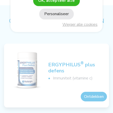
OK, accepteer alle
Personaliseer
ONS ADVIES OP HET GEBIED VAN
Weiger alle cookies
ACTIEVE CELLULAIRE VOEDING
®
ERGYPHILUS
plus
defens
Immuniteit (vitamine c)
Ontdekken