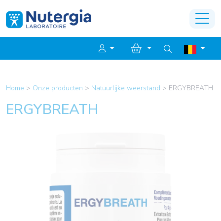
Home
>
Onze producten
>
Natuurlijke weerstand
>
ERGYBREATH
ERGYBREATH