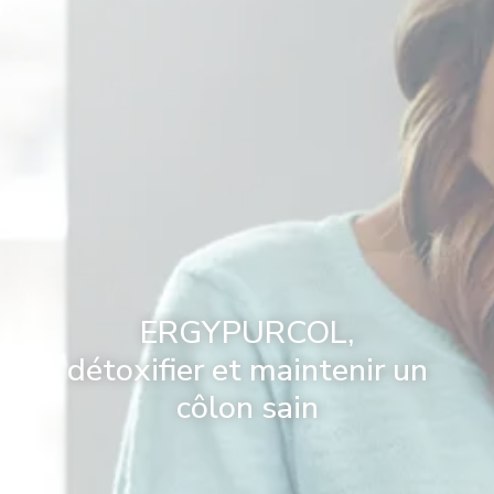
ERGYPURCOL,
détoxifier et maintenir un
côlon sain