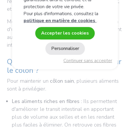
restaurer son équilibre, son bon fonctionnement,
protection de votre vie privée.
et ainsi retrouver le bien-être général.
Pour plus d'informations, consultez la
politique en matière de cookies
.
Même sans désagrément particulier, le maintien
d'un côlon sain purifié régulièrement, notamment
Accepter les cookies
au moment des changements de saison est
intéressant.
Personnaliser
Quels sont les aliments bons pour
Continuer sans accepter
le colon ?
Pour maintenir un
côlon sain
, plusieurs aliments
sont à privilégier.
Les aliments riches en fibres
: Ils permettent
d'améliorer le transit intestinal en apportant
plus de volume aux selles et en les rendant
plus faciles à éliminer. On retrouve ces fibres