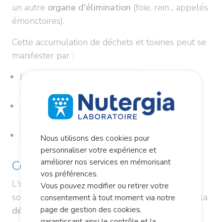
un autre
organe d'élimination
(foie, rein... appelés
émonctoires).
Cette accumulation de déchets et toxines peut se
manifester par :
Inconforts intestinaux (gaz, ballonnements,
perturbations du transit...)
Fatigue et manque de vitalité (sensation de ne
pas être en "bonne santé")
Peau terne, teint brouillé
Nous utilisons des cookies pour
personnaliser votre expérience et
améliorer nos services en mémorisant
Comment reposer son côlon ?
vos préférences.
L'organe s'épuise à réaliser ses fonctions. Une
Vous pouvez modifier ou retirer votre
solution peut permettre de simplifier sa tâche : la
consentement à tout moment via notre
page de gestion des cookies,
détoxification et purification
pourront aider à
garantissant ainsi le contrôle et la