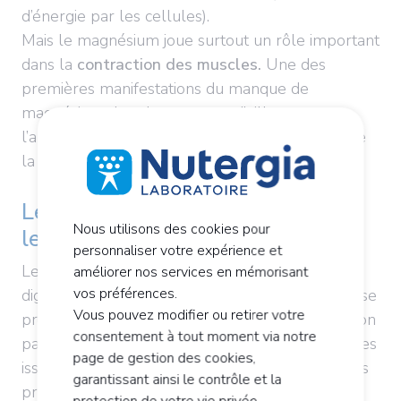
d’énergie par les cellules).
Mais le magnésium joue surtout un rôle important
dans la
contraction des muscles.
Une des
premières manifestations du manque de
magnésium dans le corps est d’ailleurs
l’apparition de raideurs ou de tressautements de
la paupière.
Les propriétés du magnésium sur
Nous utilisons des cookies pour
les micronutriments
personnaliser votre expérience et
Le magnésium n'agit pas directement sur la
améliorer nos services en mémorisant
vos préférences.
digestion mais contribue avec le zinc à la synthèse
Vous pouvez modifier ou retirer votre
protéique. La synthèse protéique est l'assimilation
consentement à tout moment via notre
par l'organisme des acides aminés, petites briques
page de gestion des cookies,
issues de la transformation des macronutriments
garantissant ainsi le contrôle et la
protidiques. La synthèse protéique est l'un des
protection de votre vie privée.