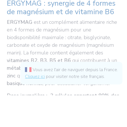
ERGYMAG : synergie de 4 formes
de magnésium et de vitamine B6
ERGYMAG
est un complément alimentaire riche
en 4 formes de magnésium pour une
biodisponibilité maximale : citrate, bisglycinate,
carbonate et oxyde de magnésium (magnésium
marin). La formule contient également des
vitamines B2, B3, B5 et B6
qui contribuent à un
métabolisme énergétique
normal, ainsi que du
Vous avez l'air de naviguer depuis la France.
zinc
qui contribue à un
métabolisme acido-
Cliquez ici
pour visiter notre site français.
basique normal
, pour désacidifier l’organisme.
Dose journalière : 3 gélules apportent 80% des
apports de référence en magnésium.
1. Magnesium related health claims,
European Food Safety