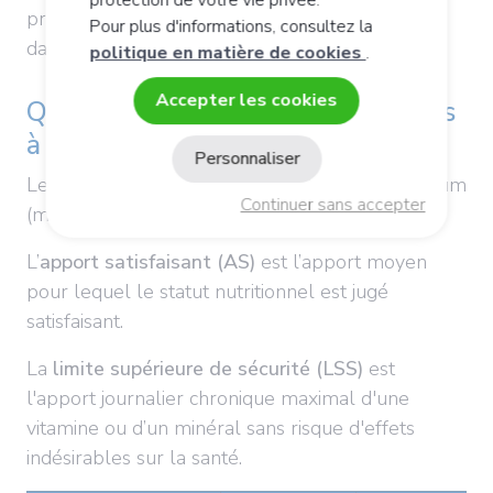
processus biologiques essentiels qui se déroule
Pour plus d'informations, consultez la
dans les tissus musculaires et les organes.
politique en matière de cookies
.
Accepter les cookies
Quels sont les apports quotidiens
à respecter ?
Personnaliser
Les références nutritionnelles pour le magnésium
Continuer sans accepter
2
(mg/j) dépendent de l'âge et du sexe
.
L’
apport satisfaisant (AS)
est l’apport moyen
pour lequel le statut nutritionnel est jugé
satisfaisant.
La
limite supérieure de sécurité (LSS)
est
l'apport journalier chronique maximal d'une
vitamine ou d’un minéral sans risque d'effets
indésirables sur la santé.