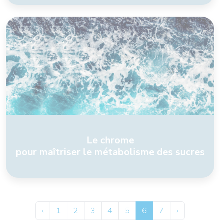
Le chrome
pour maîtriser le métabolisme des sucres
‹
1
2
3
4
5
6
7
›