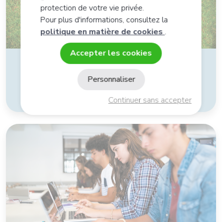
protection de votre vie privée.
Pour plus d'informations, consultez la
politique en matière de cookies
.
Accepter les cookies
ERGYCALM, votre solution de plantes
Personnaliser
calmantes-apaisantes
Continuer sans accepter