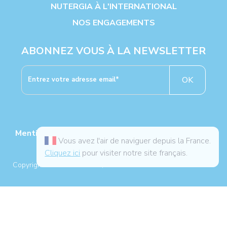
NUTERGIA À L'INTERNATIONAL
NOS ENGAGEMENTS
ABONNEZ VOUS À LA NEWSLETTER
OK
Mentions légales
|
Politiques de protection des
Vous avez l'air de naviguer depuis la France.
données
|
Cookies
|
CGV
Cliquez ici
pour visiter notre site français.
®
Copyright NUTERGIA
2026, tous droits réservés. -
Plan du site