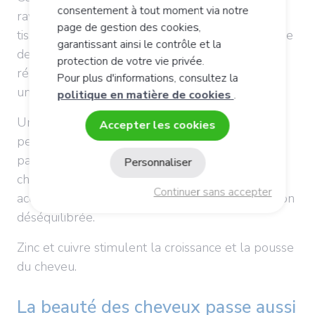
consentement à tout moment via notre
rayons du soleil pour épuiser les réserves des
page de gestion des cookies,
tissus cutanés. Le cuir chevelu n'est pas indemne
garantissant ainsi le contrôle et la
de ce phénomène. En cas de stress oxydatif, la
protection de votre vie privée.
réaction peut être la fabrication de pellicules et
Pour plus d'informations, consultez la
un excès de sébum.
politique en matière de cookies
.
Un déficit d'apport en fer peut entraîner une
Accepter les cookies
perte diffuse de cheveux. Le phénomène est
passager et peut-être causé par des
Personnaliser
changements hormonaux, du stress, un besoin
Continuer sans accepter
accru en fer chez les femmes et une alimentation
déséquilibrée.
Zinc et cuivre stimulent la croissance et la pousse
du cheveu.
La beauté des cheveux passe aussi