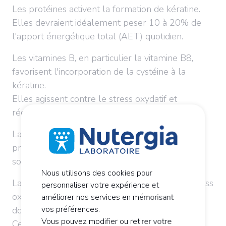
Les protéines activent la formation de kératine.
Elles devraient idéalement peser 10 à 20% de
l'apport énergétique total (AET) quotidien.
Les vitamines B, en particulier la vitamine B8,
favorisent l'incorporation de la cystéine à la
kératine.
Elles agissent contre le stress oxydatif et
réduisent la chute des cheveux.
La vitamine A et la vitamine C contribuent à
protéger la fibre capillaire, à sa résistance et à
son hydratation.
Nous utilisons des cookies pour
La vitamine E est essentielle pour limiter le stress
personnaliser votre expérience et
oxydatif grâce à son effet modulateur sur les
améliorer nos services en mémorisant
vos préférences.
dommages produits par les
radicaux libres
.
Vous pouvez modifier ou retirer votre
Cependant, il suffit d'une courte exposition aux