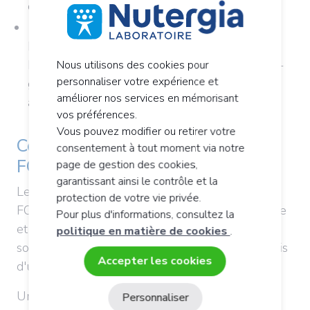
concernées : fromage, yaourt, lait, crèmes...
Les produits transformés
Pains, confitures, pâtes à tartiner, biscuits,
bonbons, confiseries et viennoiseries, chewing-
Nous utilisons des cookies pour
personnaliser votre expérience et
gum, boissons sucrées, tous les produits avec
améliorer nos services en mémorisant
additifs...
vos préférences.
Vous pouvez modifier ou retirer votre
Comment faire un régime
consentement à tout moment via notre
FODMAPs ?
page de gestion des cookies,
garantissant ainsi le contrôle et la
Le défi est de taille si l'on veut se priver de
protection de votre vie privée.
FODMAPs ! Le niveau d'inconfort, leur fréquence
Pour plus d'informations, consultez la
et la façon dont les gênes handicapent votre vie
politique en matière de cookies
.
sont décisifs pour passer à l'action. Le prix parfois
Accepter les cookies
d'un retour à la normale sur le plan digestif.
Un accompagnement avec un professionnel de
Personnaliser