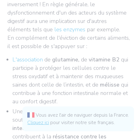
inversement ! En règle générale, le
dysfonctionnement d'un des acteurs du système
digestif aura une implication sur d'autres
éléments tels que
les enzymes
par exemple.
En complément de l'éviction de certains aliments,
il est possible de s'appuyer sur :
L'association
de
glutamine,
de
vitamine B2
qui
participe à protéger les cellules contre le
stress oxydatif et à maintenir des muqueuses
saines dont celle de l’intestin, et de
mélisse
qui
contribue à une fonction intestinale normale et
au confort digestif.
Une
synergie
de noyer et gentiane, qui
Vous avez l'air de naviguer depuis la France.
soutiennent le
fonctionnement du tractus
Cliquez ici
pour visiter notre site français.
intestinal,
et gingembre et thym qui
contribuent à la
résistance contre les