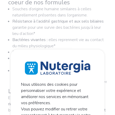
coeur de nos formules
Souches d’origine humaine similaires à celles
naturellement présentes dans l’organisme.
Résistance à l’acidité gastrique et aux sels biliaires
garantie pour une survie des bactéries jusqu’à leur
lieu d’action*
Bactéries vivantes :
elles reprennent vie au contact
du milieu physiologique*
Capacité d'adhésion aux muqueuses
*
Action bénéfique
grâce à la diversité et
complémentarité des souches
Garantie de 8 milliards de bactéries par gélule
*
tests
in-vitro
sur produits finis par un laboratoire indépendant
Nous utilisons des cookies pour
Le + de la formule
personnaliser votre expérience et
améliorer nos services en mémorisant
®
ERGYPHILUS
fem se distingue par la
sélection
vos préférences.
rigoureuse
de ses souches de lactobacilles et
Vous pouvez modifier ou retirer votre
bifidobactéries, toutes
documentées scientifiquement