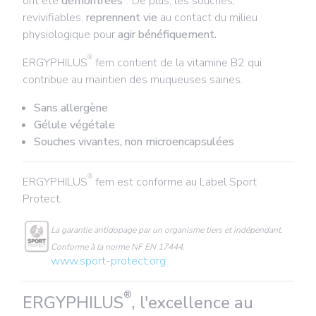
ont été
démontrées
*. De plus, les souches,
revivifiables,
reprennent vie
au contact du milieu
physiologique
pour
agir bénéfiquement.
®
ERGYPHILUS
fem contient de la vitamine B2 qui
contribue au maintien des muqueuses saines.
Sans allergène
Gélule végétale
Souches vivantes, non microencapsulées
®
ERGYPHILUS
fem est conforme au Label Sport
Protect.
La garantie antidopage par un organisme tiers et indépendant.
Conforme à la norme NF EN 17444.
www.sport-protect.org
®
ERGYPHILUS
, l'excellence au