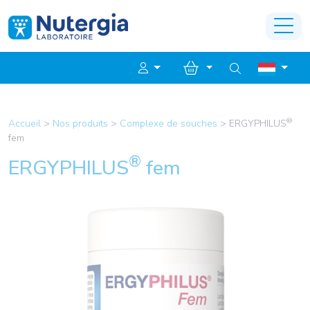
®
Accueil
>
Nos produits
>
Complexe de souches
>
ERGYPHILUS
fem
®
ERGYPHILUS
fem