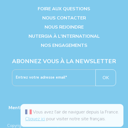
FOIRE AUX QUESTIONS
NOUS CONTACTER
NOUS REJOINDRE
NUTERGIA À L'INTERNATIONAL
NOS ENGAGEMENTS
ABONNEZ VOUS À LA NEWSLETTER
OK
Mentions légales
|
Politiques de protection des
Vous avez l'air de naviguer depuis la France.
données
|
Cookies
|
CGV
Cliquez ici
pour visiter notre site français.
®
Copyright NUTERGIA
2026, tous droits réservés. -
Plan du site