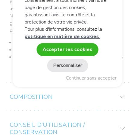
consentement à tout moment via notre
et choisies pour leur
origine humaine
et leur
similarité
page de gestion des cookies,
avec celles naturellement retrouvées dans la flore
.
garantissant ainsi le contrôle et la
Notre expertise en
microbiologie
nous permet de
protection de votre vie privée.
garantir la
survie des bactéries
jusqu'aux
muqueuses
Pour plus d'informations, consultez la
cibles
auxquelles elles
adhèrent pour agir.
politique en matière de cookies
.
Fabriqué en France
Accepter les cookies
Synergie inspirée de la Nutrition Cellulaire Active
Souches d'origine humaine, naturellement présentes
dans la flore
Personnaliser
Continuer sans accepter
COMPOSITION
CONSEIL D’UTILISATION /
CONSERVATION