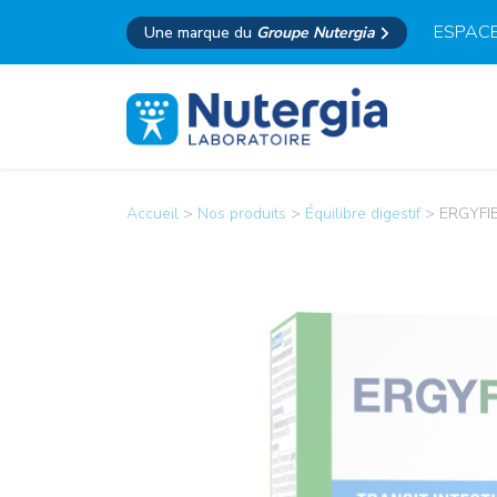
ESPACE
Une marque du
Groupe Nutergia
Accueil
>
Nos produits
>
Équilibre digestif
>
ERGYFI