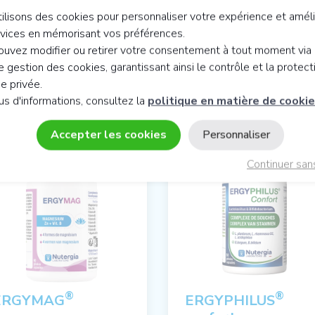
ilisons des cookies pour personnaliser votre expérience et améli
rvices en mémorisant vos préférences.
uvez modifier ou retirer votre consentement à tout moment via 
 gestion des cookies, garantissant ainsi le contrôle et la protect
NSEIL EN NUTRITION CELLULAIR
ie privée.
us d'informations, consultez la
politique en matière de cooki
Accepter les cookies
Personnaliser
Vos favoris
Vos favo
Continuer san
®
®
ERGYMAG
ERGYPHILUS