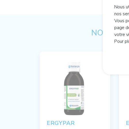
Nous ut
nos se
Vous po
page de
NOTRE CO
votre v
Pour pl
ERGYPAR