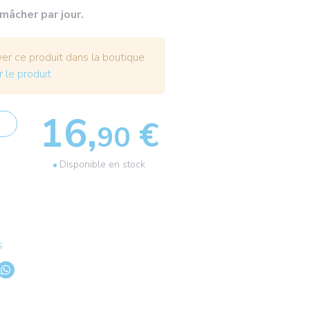
 mâcher par jour.
r ce produit dans la boutique
r le produit
16,
€
90
Disponible en stock
s