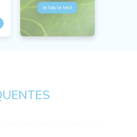
Je fais le test
QUENTES