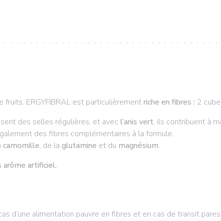
e fruits, ERGYFIBRAL est particulièrement
riche en fibres :
2 cubes
isent des selles régulières, et avec
l’anis vert
, ils contribuent à m
galement des fibres complémentaires à la formule.
a
camomille
, de la
glutamine
et du
magnésium
.
arôme artificiel.
s d’une alimentation pauvre en fibres et en cas de transit pares