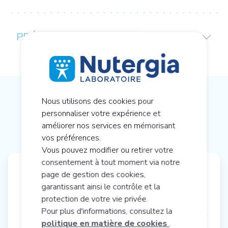
PRÉCAUTIONS D’EMPLOI
Nous utilisons des cookies pour
NOTRE CONSEIL EN NUTRITION
personnaliser votre expérience et
®
CELLULAIRE ACTIVE
améliorer nos services en mémorisant
vos préférences.
Vous pouvez modifier ou retirer votre
consentement à tout moment via notre
page de gestion des cookies,
garantissant ainsi le contrôle et la
protection de votre vie privée.
®
ERGYSTRESS
seren
Pour plus d'informations, consultez la
Stress émotionnel passager
politique en matière de cookies
.