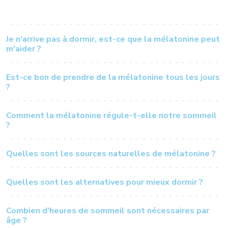
Je n'arrive pas à dormir, est-ce que la mélatonine peut
m'aider ?
Est-ce bon de prendre de la mélatonine tous les jours
?
Comment la mélatonine régule-t-elle notre sommeil
?
Quelles sont les sources naturelles de mélatonine ?
Quelles sont les alternatives pour mieux dormir ?
Combien d'heures de sommeil sont nécessaires par
âge ?