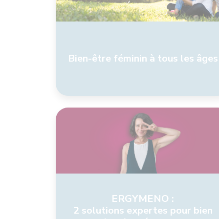
Bien-être féminin à tous les âges
ERGYMENO :
2 solutions expertes pour bien