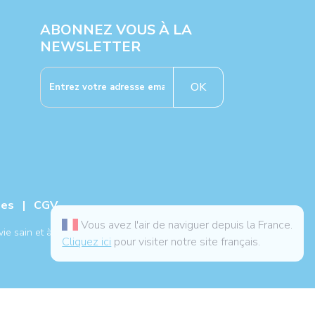
ABONNEZ VOUS À LA
NEWSLETTER
OK
ies
|
CGV
Vous avez l'air de naviguer depuis la France.
ie sain et à un traitement médical.
Cliquez ici
pour visiter notre site français.