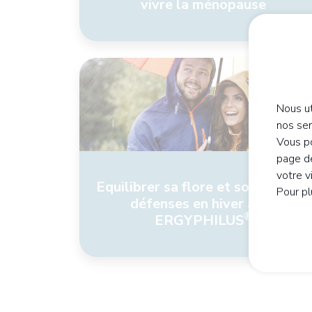
vivre la ménopause
Nous ut
nos se
Vous po
page de
votre v
Equilibrer sa flore et soutenir les
Pour pl
défenses en hiver avec
®
ERGYPHILUS