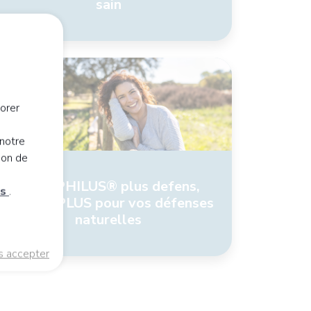
sain
orer
notre
ion de
ERGYPHILUS® plus defens,
es
.
en faire PLUS pour vos défenses
naturelles
s accepter