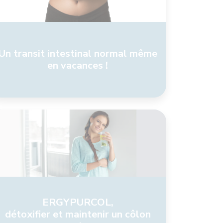
Un transit intestinal normal même
en vacances !
ERGYPURCOL,
détoxifier et maintenir un côlon