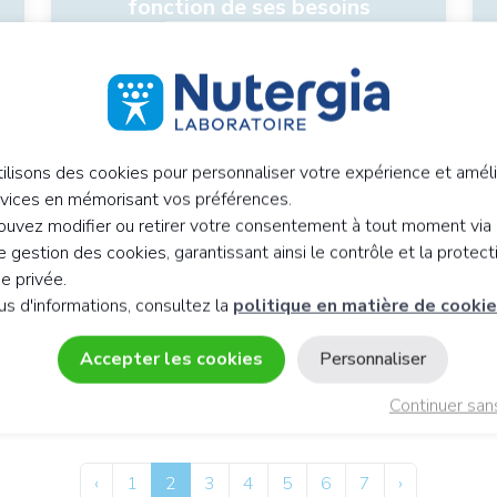
fonction de ses besoins
ilisons des cookies pour personnaliser votre expérience et améli
rvices en mémorisant vos préférences.
uvez modifier ou retirer votre consentement à tout moment via 
 gestion des cookies, garantissant ainsi le contrôle et la protect
ie privée.
Les meilleures vitamines
us d'informations, consultez la
politique en matière de cooki
pour booster l'immunité en toute
saison
Accepter les cookies
Personnaliser
Continuer san
‹
1
2
3
4
5
6
7
›