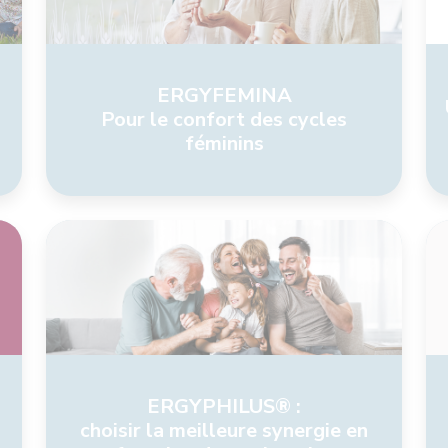
ERGYFEMINA
Pour le confort des cycles
féminins
ERGYPHILUS® :
choisir la meilleure synergie en