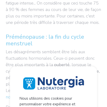
fatigue intense... On considère que ceci touche 75
à 90 % des femmes au cours de leur vie, de façon
plus ou moins importante. Pour certaines, c'est
une période très difficile à traverser chaque mois.
Préménopause : la fin du cycle
menstruel
Les désagréments semblent être liés aux
fluctuations hormonales. Ceux-ci peuvent donc
être plus importants à la
puberté,
lorsque le
cycle s'installe, et
à l'approche de la ménopause,
période où le cycle menstruel se fait de plus en
plus irrégulier avant de cesser complètement.
Les premières
bouffées de chaleurs et sueurs
nocturnes
peuvent également apparaître.
Nous utilisons des cookies pour
personnaliser votre expérience et