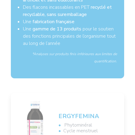
artificiel et sans édulcorants
Des flacons incassables en PET
recyclé et
recyclable, sans suremballage
Une
fabrication française
Une
gamme de 13 produits
pour le soutien
des fonctions principales de l’organisme tout
au long de l’année
*Analyses sur produits finis inférieures aux limites de
quantification.
ERGYFEMINA
Phytominéral
Cycle menstruel