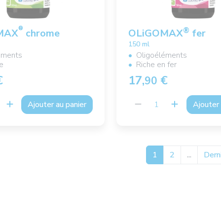
®
®
MAX
chrome
OLiGOMAX
fer
150 ml
éments
Oligoéléments
e
Riche en fer
€
17,
€
90
Ajouter au panier
Ajouter 
1
2
...
Dern