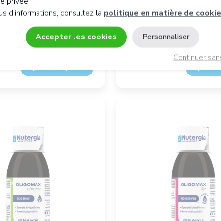
ie privée.
75 ml
us d'informations, consultez la
politique en matière de cooki
'acidité
Gel de massage corpore
Emollient
€
Accepter les cookies
Personnaliser
16,
€
50
Continuer san
Ajouter au panier
Ajouter 