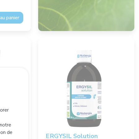
au panier
orer
notre
ion de
ERGYSIL Solution