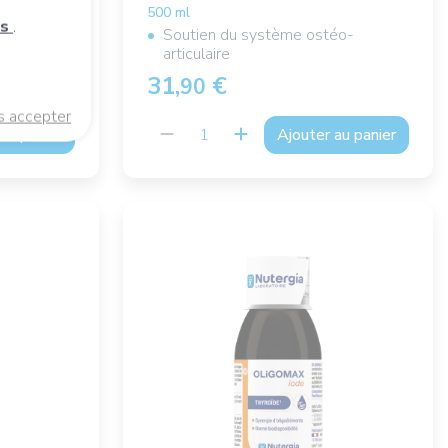
500 ml
es
.
l
Soutien du système ostéo-
articulaire
31,
€
90
s accepter
au panier
Ajouter au panier