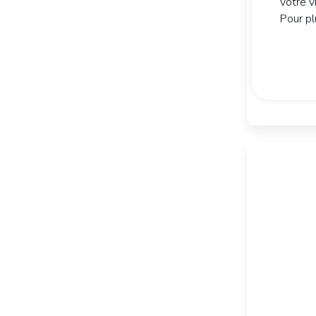
votre v
60 gélules
Pour pl
Vaincre l
20,
90