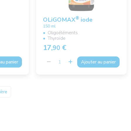
®
OLiGOMAX
iode
150 ml
Oligoéléments
Thyroïde
17,
€
90
au panier
Ajouter au panier
ière