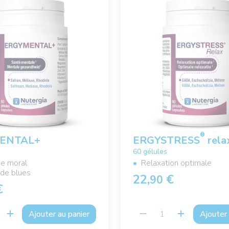
®
ENTAL+
ERGYSTRESS
rela
60 gélules
de moral
Relaxation optimale
 de blues
22,
€
90
€
Ajouter au panier
Ajouter 