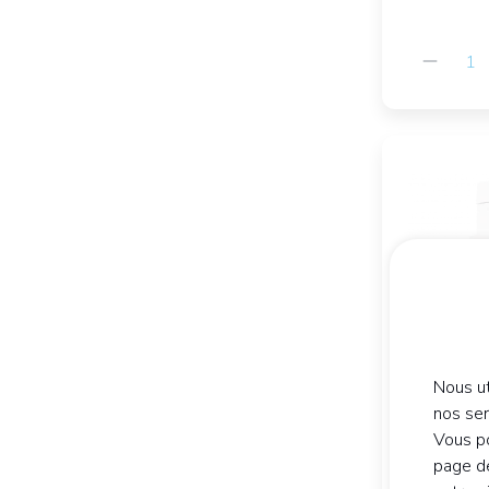
Nous ut
nos se
Vous po
page de
ERGYB