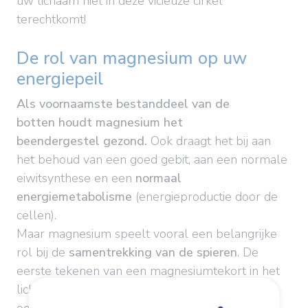
uw lichaam niet in deze vicieuze cirkel
terechtkomt!
De rol van magnesium op uw
energiepeil
Als voornaamste bestanddeel van de
botten
houdt magnesium het
beendergestel
gezond.
Ook draagt het bij aan
het behoud van een goed gebit, aan een normale
eiwitsynthese en een
normaal
energiemetabolisme
(energieproductie door de
cellen).
Maar magnesium speelt vooral een belangrijke
rol bij de
samentrekking van de spieren
. De
eerste tekenen van een magnesiumtekort in het
lichaam zijn daarom stijve spieren of trillende