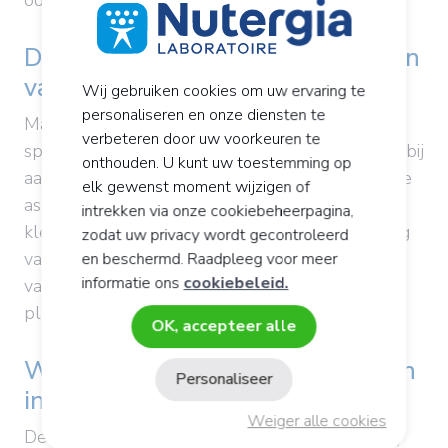
oogleden.
De micronutriënteneigenschappen
van magnesium
Wij gebruiken cookies om uw ervaring te
personaliseren en onze diensten te
Magnesium heeft geen direct effect op de
verbeteren door uw voorkeuren te
spijsvertering, maar draagt samen met zink wel bij
onthouden. U kunt uw toestemming op
aan de aanmaak van eiwitten. Eiwitsynthese is de
elk gewenst moment wijzigen of
assimilatie door het organisme van aminozuren,
intrekken via onze cookiebeheerpagina,
kleine bouwstenen die ontstaan bij de omzetting
zodat uw privacy wordt gecontroleerd
van eiwitmacronutriënten. Eiwitsynthese is een
en beschermd. Raadpleeg voor meer
informatie ons
cookiebeleid.
van de essentiële biologische processen die
plaatsvinden in spierweefsel en organen.
OK, accepteer alle
Welke dagelijkse innames moeten
Personaliseer
in acht worden genomen?
Weiger alle cookies
De voedingsreferenties voor magnesium (mg/d)