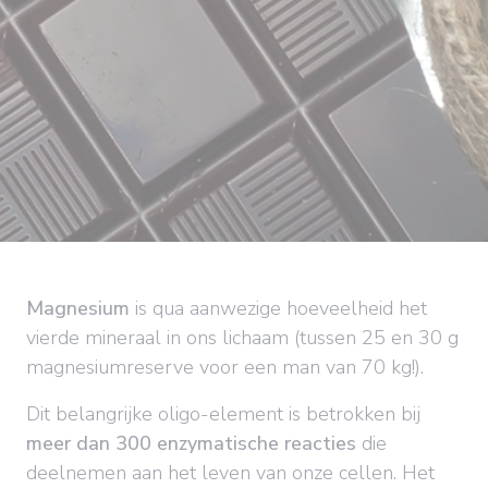
Magnesium
is qua aanwezige hoeveelheid het
vierde mineraal in ons lichaam (tussen 25 en 30 g
magnesiumreserve voor een man van 70 kg!).
Dit belangrijke oligo-element is betrokken bij
meer dan 300 enzymatische reacties
die
deelnemen aan het leven van onze cellen. Het