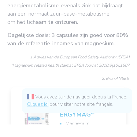
energiemetabolisme
, evenals zink dat bijdraagt
aan een normaal zuur-base-metabolisme,
om
het lichaam te ontzuren
.
Dagelijkse dosis: 3 capsules zijn goed voor 80%
van de referentie-innames van magnesium.
1.Advies van de European Food Safety Authority (EFSA)
“Magnesium related health claims”. EFSA Journal 2010;8(10):1807
2. Bron ANSES
Vous avez l'air de naviguer depuis la France.
Cliquez ici
pour visiter notre site français.
Uw favorieten
®
ERGYMAG
Magnesium
Vitaminen B en zink