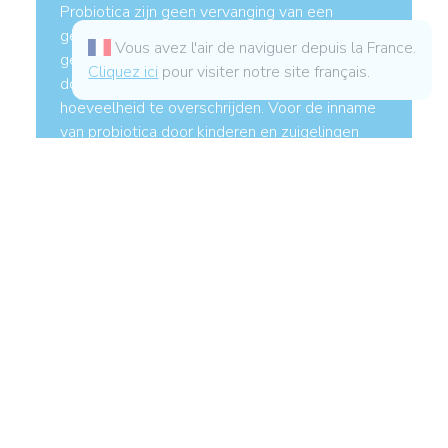
Probiotica zijn geen vervanging van een
gevarieerde en evenwichtige voeding en een
Vous avez l'air de naviguer depuis la France.
gezonde levenswijze. Het is afgeraden om de
Cliquez ici
pour visiter notre site français.
door de fabrikant voorgeschreven dagelijkse
hoeveelheid te overschrijden. Voor de inname
van probiotica door kinderen en zuigelingen
bestaan er specifieke formuleringen.
Waar vindt u probiotica?
In uw apotheek, op internet, in biologische
winkels... Kies bij voorkeur een product dat in
Europa wordt geproduceerd, met traceerbare
ingrediënten en formuleringen die op uw
behoefte zijn afgestemd. Het advies van een
gezondheidsprofessional in uw apotheek of
online voorkomt dat u zich vergist!