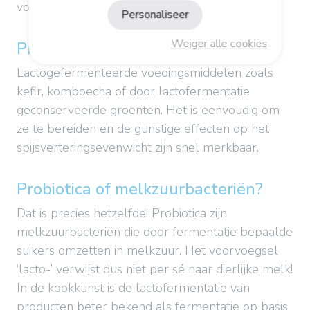
voegen voor een toevoer van probiotica.
Personaliseer
Weiger alle cookies
Probiotische voedingsmiddelen
Lactogefermenteerde voedingsmiddelen zoals
kefir, komboecha of door lactofermentatie
geconserveerde groenten. Het is eenvoudig om
ze te bereiden en de gunstige effecten op het
spijsverteringsevenwicht zijn snel merkbaar.
Probiotica of melkzuurbacteriën?
Dat is precies hetzelfde! Probiotica zijn
melkzuurbacteriën die door fermentatie bepaalde
suikers omzetten in melkzuur. Het voorvoegsel
‘lacto-’ verwijst dus niet per sé naar dierlijke melk!
In de kookkunst is de lactofermentatie van
producten beter bekend als fermentatie op basis