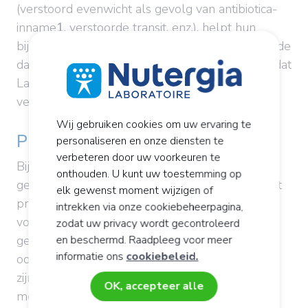
(verstoord evenwicht als gevolg van antibiotica-
inname
1
, verstoorde transit, enz.), helpt hun
bijdrage bij het herstellen van het evenwicht in de
darmflora. Verschillende publicaties tonen aan dat
Lactobacillenstammen darmproblemen
verbeteren.
Wij gebruiken cookies om uw ervaring te
Probiotica in de voeding
personaliseren en onze diensten te
verbeteren door uw voorkeuren te
Bij darmproblemen wordt de nadruk eerst
onthouden. U kunt uw toestemming op
gelegd op een aanpassing van de voeding. Want
elk gewenst moment wijzigen of
probiotica zijn namelijk aanwezig in
intrekken via onze cookiebeheerpagina,
voedingsmiddelen als yoghurt, rauwe of
zodat uw privacy wordt gecontroleerd
en beschermd. Raadpleeg voor meer
gefermenteerde melk (karnemelk), kazen, maar
informatie ons
cookiebeleid.
ook zuurkool of biergist. Het zou niet verstandig
zijn om alleen grote hoeveelheden
OK, accepteer alle
melkproducten aan het voedingspatroon toe te