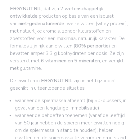
ERGYNUTRIL
, dat zijn 2
wetenschappelijk
ontwikkelde
producten op basis van een isolaat
van
niet-gedenatureerde
wei-eiwitten (whey protein),
met natuurlijke aroma’s, zonder kleurstoffen en
zoetstoffen voor een maximaal natuurlijk karakter. De
formules zijn rijk aan eiwitten (
80% per portie
) en
bevatten amper 3,3 g koolhydraten per dosis. Ze zijn
versterkt met
6 vitaminen en 5 mineralen
, en verrijkt
met glutamine.
De eiwitten in
ERGYNUTRIL
zijn in het bijzonder
geschikt in uiteenlopende situaties:
wanneer de spiermassa afneemt (bij 50-plussers, in
geval van een langdurige immobilisatie)
wanneer de behoeften toenemen (vanaf de leeftijd
van 50 jaar hebben de spieren meer eiwitten nodig
om de spiermassa in stand te houden), helpen
eiwitten om de spiermassa te vergroten en in stand