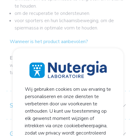
te houden.
om de recuperatie te ondersteunen.
voor sporters en hun lichaamsbeweging, om de
spiermassa in optimale vorm te houden.
Wanneer is het product aanbevolen?
ERGYNUTRIL
vanille of cacao
kan koud of lauw
worden gedronken, tijdens een maaltijd of als
tussendoortje.
Wij gebruiken cookies om uw ervaring te
personaliseren en onze diensten te
verbeteren door uw voorkeuren te
SAMENSTELLING
onthouden. U kunt uw toestemming op
elk gewenst moment wijzigen of
intrekken via onze cookiebeheerpagina,
GEBRUIKS-/CONSERVERINGSADVIES:
zodat uw privacy wordt gecontroleerd