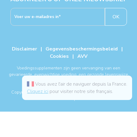
OK
Disclaimer
|
Gegevensbeschermingsbeleid
|
Cookies
|
AVV
Voedingssupplementen zijn geen vervanging van een
gevarieerde, evenwichtige voeding, een gezonde levenswijze
en een medische behandeling.
Vous avez l'air de naviguer depuis la France.
Cliquez ici
pour visiter notre site français.
Copyright NUTERGIA® 2026, alle rechten voorbehouden. -
Sitemap