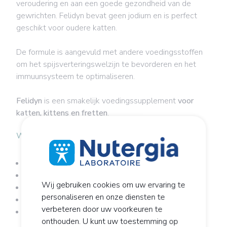
veroudering en aan een goede gezondheid van de
gewrichten. Felidyn bevat geen jodium en is perfect
geschikt voor oudere katten.
De formule is aangevuld met andere voedingsstoffen
om het spijsverteringswelzijn te bevorderen en het
immuunsysteem te optimaliseren.
Felidyn
is een smakelijk voedingssupplement
voor
katten, kittens en fretten
.
Wanneer is het product aanbevolen?
Gebrek aan vitaminen voor katten
Voor magere katten
Wij gebruiken cookies om uw ervaring te
Volwassen en oudere katten
personaliseren en onze diensten te
Om de ‘eigengemaakte’ voeding te verbeteren
verbeteren door uw voorkeuren te
In geval van drachtigheid of zogen, groei en
onthouden. U kunt uw toestemming op
immuniteit van kittens