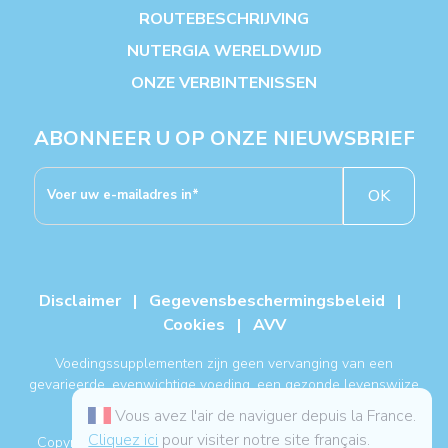
ROUTEBESCHRIJVING
NUTERGIA WERELDWIJD
ONZE VERBINTENISSEN
ABONNEER U OP ONZE NIEUWSBRIEF
OK
Disclaimer
|
Gegevensbeschermingsbeleid
|
Cookies
|
AVV
Voedingssupplementen zijn geen vervanging van een
gevarieerde, evenwichtige voeding, een gezonde levenswijze
en een medische behandeling.
Vous avez l'air de naviguer depuis la France.
Cliquez ici
pour visiter notre site français.
Copyright NUTERGIA® 2026, alle rechten voorbehouden. -