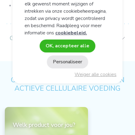
elk gewenst moment wijzigen of
Vormverlies, doffe vacht
intrekken via onze cookiebeheerpagina,
zodat uw privacy wordt gecontroleerd
en beschermd. Raadpleeg voor meer
informatie ons
cookiebeleid.
GEBRUIKS-/CONSERVERINGSADVIES:
OK, accepteer alle
Personaliseer
Weiger alle cookies
ONS ADVIES OP HET GEBIED VAN
ACTIEVE CELLULAIRE VOEDING
Welk product voor jou?