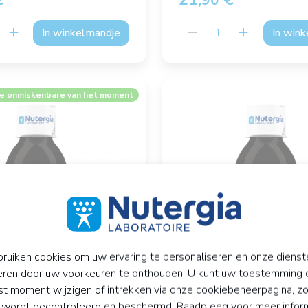
90
In winkelmandje
In win
e onmiskenbare van het moment
ruiken cookies om uw ervaring te personaliseren en onze dienst
eren door uw voorkeuren te onthouden. U kunt uw toestemming 
t moment wijzigen of intrekken via onze cookiebeheerpagina, z
PUR
ERGYFEMINA
y wordt gecontroleerd en beschermd. Raadpleeg voor meer infor