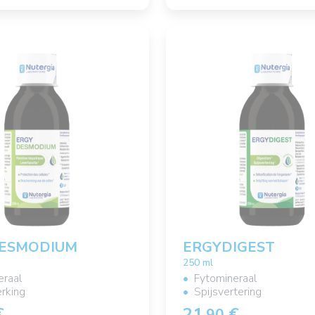
ESMODIUM
ERGYDIGEST
250 ml
eraal
Fytomineraal
rking
Spijsvertering
€
21,
€