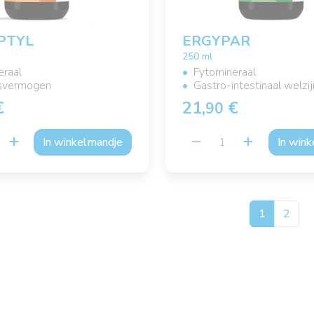
PTYL
ERGYPAR
250 ml
eraal
Fytomineraal
svermogen
Gastro-intestinaal welzij
€
21,
€
90
In winkelmandje
In win
1
2