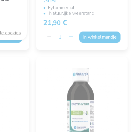
250 ml
Fytomineraal
Natuurlijke weerstand
21,
€
90
le cookies
kelmandje
In winkelmandje