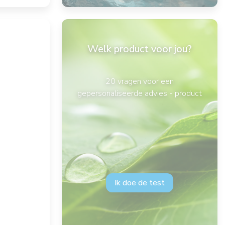
Welk product voor jou?
20 vragen voor een
gepersonaliseerde advies - product
Ik doe de test