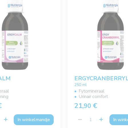
ALM
ERGYCRANBERRY
250 ml
eraal
Fytomineraal
ning
Urinair comfort
€
21,
€
90
In winkelmandje
In win