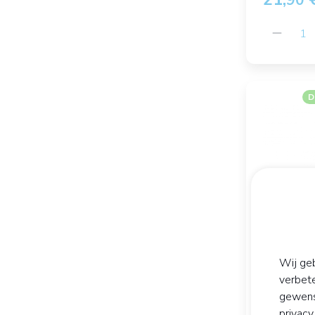
90
D
Wij geb
verbet
gewens
ERGYE
privac