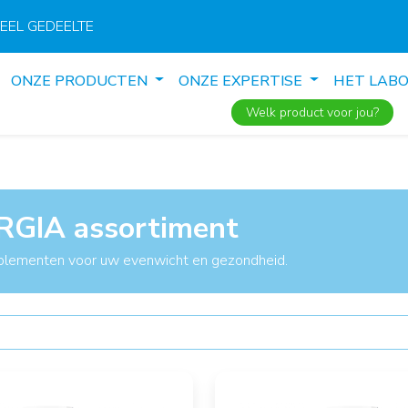
EEL GEDEELTE
ONZE PRODUCTEN
ONZE EXPERTISE
HET LAB
Welk product voor jou?
GIA assortiment
lementen voor uw evenwicht en gezondheid.