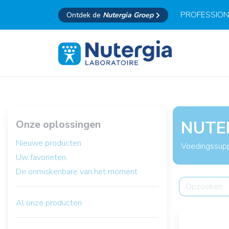
PROFESSION
Ontdek de
Nutergia Groep
NUTER
Onze oplossingen
Nieuwe producten
Voedingssupp
Uw favorieten
De onmiskenbare van het moment
Al onze producten