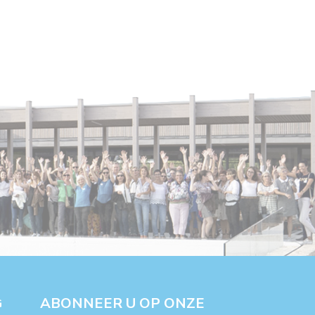
ABONNEER U OP ONZE
G