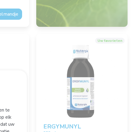
kelmandje
Uw favorieten
en te
op elk
odat uw
ERGYMUNYL
matie