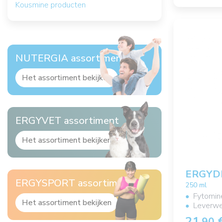
Kousmine producten
NUTERGIA assortiment
Het assortiment bekijken
ERGYVET assortiment
Het assortiment bekijken
ERGYD
ERGYSPORT assortiment
250 ml
Fytomin
Het assortiment bekijken
Leverwe
21,