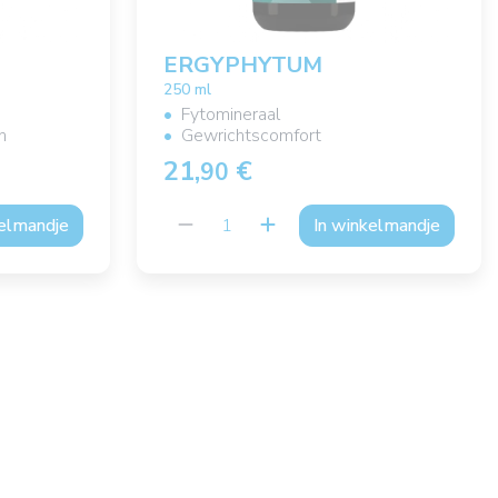
ERGYPHYTUM
250 ml
Fytomineraal
n
Gewrichtscomfort
21,
€
90
kelmandje
In winkelmandje