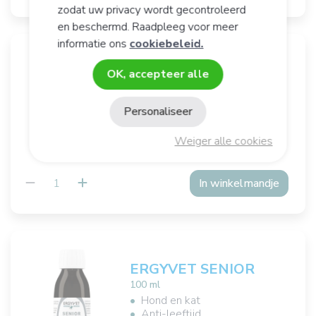
zodat uw privacy wordt gecontroleerd
en beschermd. Raadpleeg voor meer
informatie ons
cookiebeleid.
ERGYVET RENAL
OK, accepteer alle
100 ml
Honden en katten
Personaliseer
Renale bescherming
16,
€
90
Weiger alle cookies
In winkelmandje
ERGYVET SENIOR
100 ml
Hond en kat
Anti-leeftijd