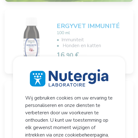
ERGYVET IMMUNITÉ
100 ml
Immuniteit
Honden en katten
16,
€
90
ERGYVET PONDÉRAL
Wij gebruiken cookies om uw ervaring te
100 ml
personaliseren en onze diensten te
Gewichtsverlies
verbeteren door uw voorkeuren te
Koolhydraatbalans
onthouden. U kunt uw toestemming op
16,
€
90
elk gewenst moment wijzigen of
intrekken via onze cookiebeheerpagina,