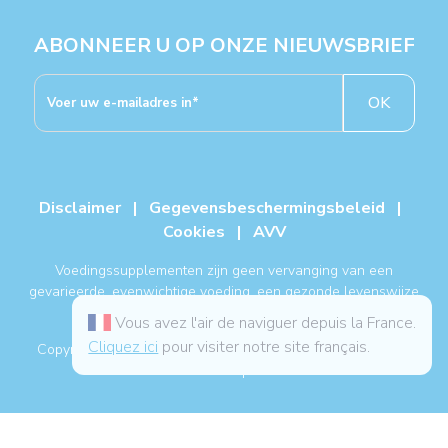
ABONNEER U OP ONZE NIEUWSBRIEF
OK
Disclaimer
|
Gegevensbeschermingsbeleid
|
Cookies
|
AVV
Voedingssupplementen zijn geen vervanging van een
gevarieerde, evenwichtige voeding, een gezonde levenswijze
en een medische behandeling.
Vous avez l'air de naviguer depuis la France.
Cliquez ici
pour visiter notre site français.
Copyright NUTERGIA® 2026, alle rechten voorbehouden. -
Sitemap