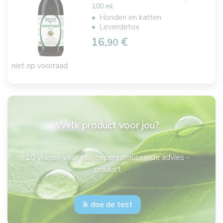
100 ml
Honden en katten
Leverdetox
16,
€
90
niet op voorraad
Welk product voor jou?
20 vragen voor een gepersonaliseerde advies -
product
Ik doe de test