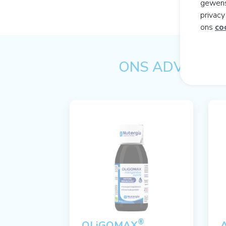
gewens
privac
ons
co
ONS ADVIES OP
®
OLiGOMAX