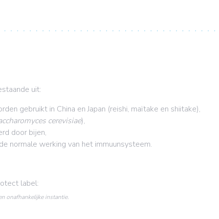
staande uit:
orden gebruikt in China en Japan (reishi, maïtake en shiitake),
accharomyces cerevisiae
),
rd door bijen,
t de normale werking van het immuunsysteem.
tect label:
n onafhankelijke instantie.