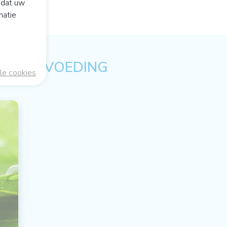
odat uw
matie
ULAIRE VOEDING
le cookies
 -