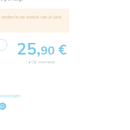
 vinden in de winkel van je land
25,
€
90
Op voorraad
 toevoegen