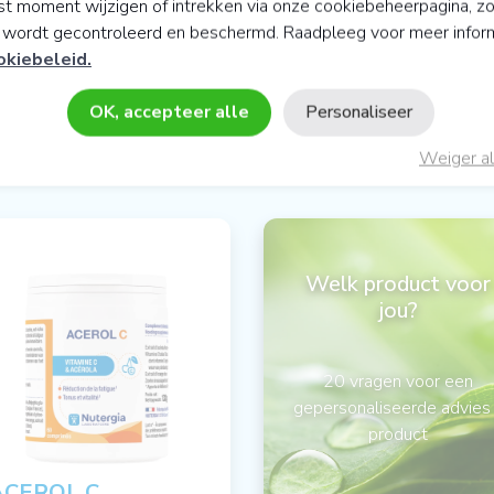
t moment wijzigen of intrekken via onze cookiebeheerpagina, z
y wordt gecontroleerd en beschermd. Raadpleeg voor meer infor
okiebeleid.
OK, accepteer alle
Personaliseer
 HET GEBIED VAN ACTIEVE CELL
Weiger al
Welk product voor
jou?
20 vragen voor een
gepersonaliseerde advies
product
ACEROL C