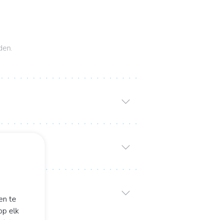
den.
en te
op elk