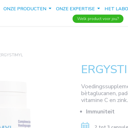
ONZE PRODUCTEN
ONZE EXPERTISE
HET LAB
Welk product voor jou?
ERGYSTIMYL
ERGYST
Voedingssuppleme
bètaglucanen, pad
vitamine C en zink.
Immuniteit
2 tot 3 capsul