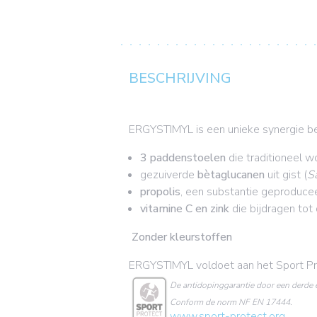
BESCHRIJVING
ERGYSTIMYL is een unieke synergie be
3
paddenstoelen
die traditioneel w
gezuiverde
bètaglucanen
uit gist (
S
propolis
, een substantie geproducee
vitamine C en zink
die bijdragen to
Zonder kleurstoffen
ERGYSTIMYL voldoet aan het Sport Pro
De antidopinggarantie door een derde e
Conform de norm NF EN 17444.
www.sport-protect.org