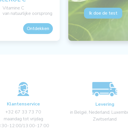
Vitamine C
Ik doe de test
van natuurlijke oorsprong
Ontdekken
Klantenservice
Levering
+32 67 33 73 70
in België, Nederland, Luxemb
maandag tot vrijdag
Zwitserland
:30-12:00/13:00-17:00