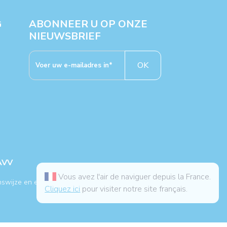
ABONNEER U OP ONZE
G
NIEUWSBRIEF
OK
AVV
Vous avez l'air de naviguer depuis la France.
nswijze en een medische behandeling.
Cliquez ici
pour visiter notre site français.