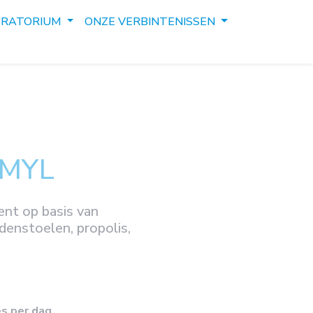
ORATORIUM
ONZE VERBINTENISSEN
IMYL
nt op basis van
denstoelen, propolis,
es per dag.