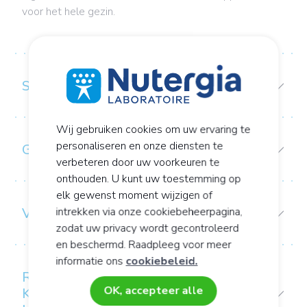
voor het hele gezin.
SAMENSTELLING
Wij gebruiken cookies om uw ervaring te
personaliseren en onze diensten te
GEBRUIKS-/CONSERVERINGSADVIES:
verbeteren door uw voorkeuren te
onthouden. U kunt uw toestemming op
elk gewenst moment wijzigen of
intrekken via onze cookiebeheerpagina,
VOORZORGEN BIJ GEBRUIK
zodat uw privacy wordt gecontroleerd
en beschermd. Raadpleeg voor meer
informatie ons
cookiebeleid.
RESPECT VOOR HET NATUURLIJKE
OK, accepteer alle
KARAKTER: HET KWALITEITSMERK