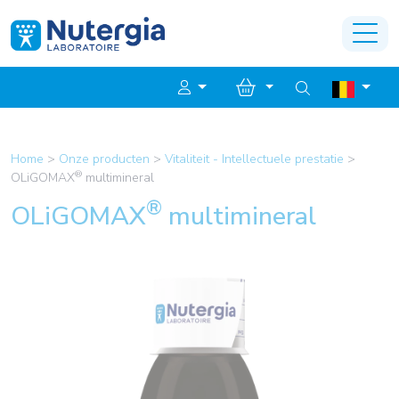
Home
>
Onze producten
>
Vitaliteit - Intellectuele prestatie
>
®
OLiGOMAX
multimineral
®
OLiGOMAX
multimineral