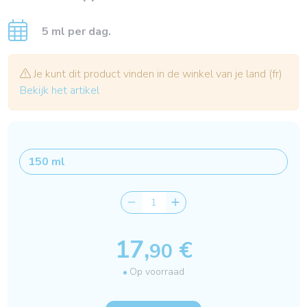
5 ml per dag.
Je kunt dit product vinden in de winkel van je land (fr)
Bekijk het artikel
17,
€
90
Op voorraad