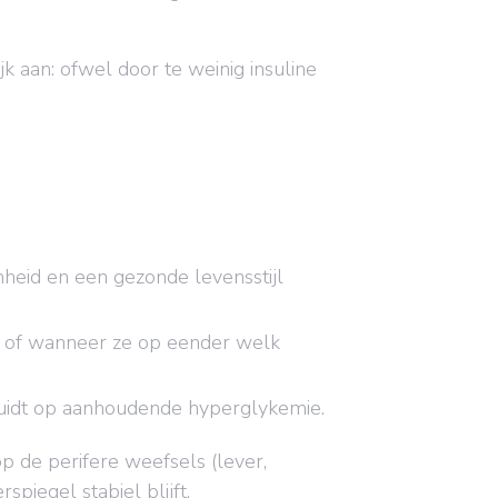
k aan: ofwel door te weinig insuline
heid en een gezonde levensstijl
, of wanneer ze op eender welk
duidt op aanhoudende hyperglykemie.
p de perifere weefsels (lever,
piegel stabiel blijft.