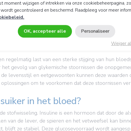
t moment wijzigen of intrekken via onze cookiebeheerpagina, z
y wordt gecontroleerd en beschermd. Raadpleeg voor meer infor
okiebeleid.
OK, accepteer alle
Personaliseer
hyperglykemie?
Weiger al
n regelmatig last van een sterke stijging van hun bloeds
der het gevolg van glykemische stoornissen die onopgem
de levensstijl en eetgewoonten kunnen deze waarden op
n oplossingen om te voorkomen dat deze stoornissen ver
suiker in het bloed?
de stofwisseling. Insuline is een hormoon dat door de a
len van de lever, de spieren en het vetweefsel kan binn
 blijft ze stabiel. Deze glucosevoorraad wordt aanges