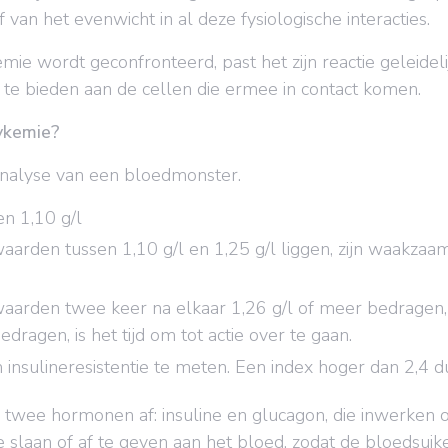
 van het evenwicht in al deze fysiologische interacties.
 wordt geconfronteerd, past het zijn reactie geleidelij
te bieden aan de cellen die ermee in contact komen.
ykemie?
analyse van een bloedmonster.
n 1,10 g/l
rden tussen 1,10 g/l en 1,25 g/l liggen, zijn waakzaam
arden twee keer na elkaar 1,26 g/l of meer bedragen
ragen, is het tijd om tot actie over te gaan.
nsulineresistentie te meten. Een index hoger dan 2,4 
 twee hormonen af: insuline en glucagon, die inwerken o
slaan of af te geven aan het bloed, zodat de bloedsuikers