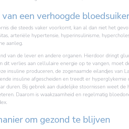
 van een verhoogde bloedsuiker
nis die steeds vaker voorkomt, kan al dan niet het gevo
tas, arteriële hypertensie, hyperinsulinisme, hyperchole
he aanleg.
d van de lever en andere organen. Hierdoor dringt gluco
m dit verlies aan cellulaire energie op te vangen, moet d
ze insuline produceren, de zogenaamde eilandjes van Lan
nde insuline afgescheiden en treedt er hyperglykemie o
 jaar duren. Bij gebrek aan duidelijke stoornissen weet d
eren. Daarom is waakzaamheid en regelmatig bloedonde
dex.
manier om gezond te blijven