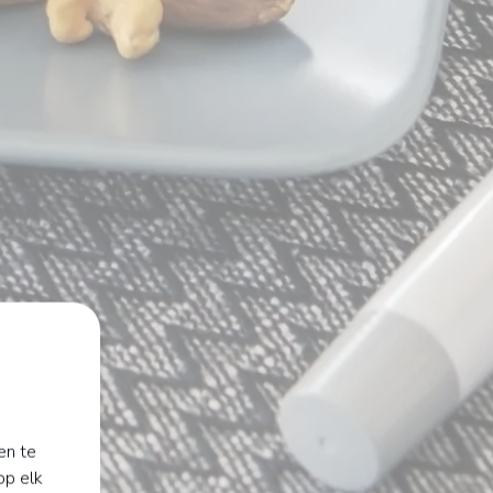
en te
op elk