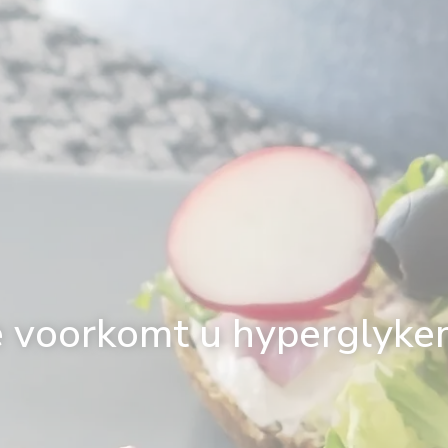
 voorkomt u hyperglyke