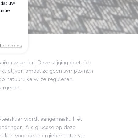
odat uw
matie
le cookies
uikerwaarden! Deze stijging doet zich
erkt blijven omdat ze geen symptomen
 natuurlijke wijze reguleren.
ergeren.
lvleesklier wordt aangemaakt. Het
endringen. Als glucose op deze
proken voor de energiebehoefte van