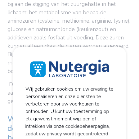
bij aan de stijging van het zuurgehalte in het
lichaam: het metabolisme van bepaalde
aminozuren (cysteïne, methionine, arginine, lysine),
glucose en natriumchloride (keukenzout) en
additieven zoals fosfaat uit voeding. Deze zuren
kunnen alleen door de nieren worden afgevoerd.
Bij overbelasting laadt het lichaam zichzelf op
met alkaliserende mineralen die het uit het
botweefsel haalt.
De zuur-basebalans kan daarom met een
Wij gebruiken cookies om uw ervaring te
aangepast voedingspatroon in stand worden
personaliseren en onze diensten te
gehouden.
verbeteren door uw voorkeuren te
onthouden. U kunt uw toestemming op
Welke voedingsmiddelen helpen
elk gewenst moment wijzigen of
intrekken via onze cookiebeheerpagina,
de zuur-basebalans in stand te
zodat uw privacy wordt gecontroleerd
houden?