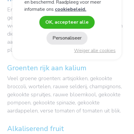
en beschermd. Raadpleeg voor meer
informatie ons
cookiebeleid.
Er zijn veel alkalische voedingsmiddelen die
gemakkelijk in uw dagelijkse menu kunnen
OK, accepteer alle
worden opgenomen, waaronder verse groenten
die rijk zijn aan kalium, peulvruchten die rijk zijn
Personaliseer
aan alkaliserende mineralen, fruit, aromatische
planten en oliehoudende zaden.
Weiger alle cookies
Groenten rijk aan kalium
Veel groene groenten: artisjokken, gekookte
broccoli, wortelen, rauwe selderij, champignons,
gekookte spruitjes, rauwe bloemkool, gekookte
pompoen, gekookte spinazie, gekookte
aardappelen, verse tomaten of tomaten uit blik.
Alkaliserend fruit