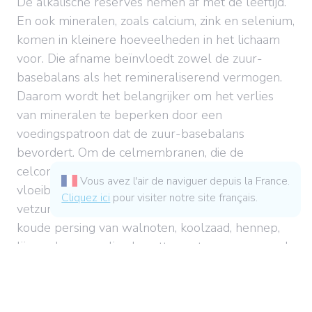
De alkalische reserves nemen af met de leeftijd.
En ook mineralen, zoals calcium, zink en selenium,
komen in kleinere hoeveelheden in het lichaam
voor. Die afname beïnvloedt zowel de zuur-
basebalans als het remineraliserend vermogen.
Daarom wordt het belangrijker om het verlies
van mineralen te beperken door een
voedingspatroon dat de zuur-basebalans
bevordert. Om de celmembranen, die de
celcommunicatie vergemakkelijken, soepel en
Vous avez l'air de naviguer depuis la France.
vloeibaar te houden, moeten er ook voldoende
Cliquez ici
pour visiter notre site français.
vetzuren worden aangevoerd. Oliën van de eerste
koude persing van walnoten, koolzaad, hennep,
lijnzaad en camelina bevatten vetzuren van goede
kwaliteit.
Welke voedingssupplementen zijn