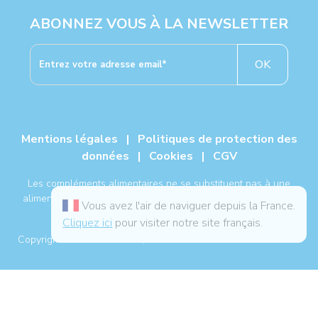
ABONNEZ VOUS À LA NEWSLETTER
OK
Mentions légales
|
Politiques de protection des
données
|
Cookies
|
CGV
Les compléments alimentaires ne se substituent pas à une
alimentation variée, équilibrée, à un mode de vie sain et à un
Vous avez l'air de naviguer depuis la France.
traitement médical.
Cliquez ici
pour visiter notre site français.
®
Copyright NUTERGIA
2026, tous droits réservés. -
Plan du site