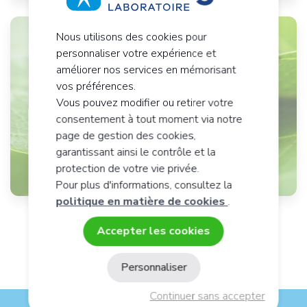
Nous utilisons des cookies pour
personnaliser votre expérience et
Quel produit pour vous ?
améliorer nos services en mémorisant
vos préférences.
20 questions pour des produits et conseils
Vous pouvez modifier ou retirer votre
personnalisés
consentement à tout moment via notre
page de gestion des cookies,
garantissant ainsi le contrôle et la
Je fais le test
protection de votre vie privée.
Pour plus d'informations, consultez la
politique en matière de cookies
.
Accepter les cookies
Personnaliser
Continuer sans accepter